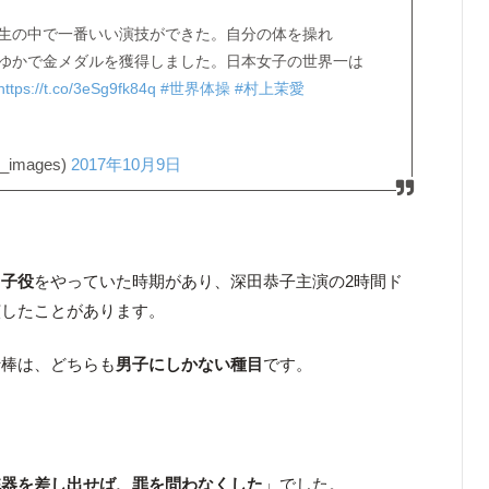
生の中で一番いい演技ができた。自分の体を操れ
ゆかで金メダルを獲得しました。日本女子の世界一は
https://t.co/3eSg9fk84q
#世界体操
#村上茉愛
images)
2017年10月9日
に
子役
をやっていた時期があり、深田恭子主演の2時間ド
演したことがあります。
行棒は、どちらも
男子にしかない種目
です。
銃器を差し出せば、罪を問わなくした
」でした。