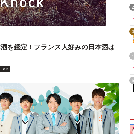
2
3
酒を鑑定！フランス人好みの日本酒は
4
.10.10
5