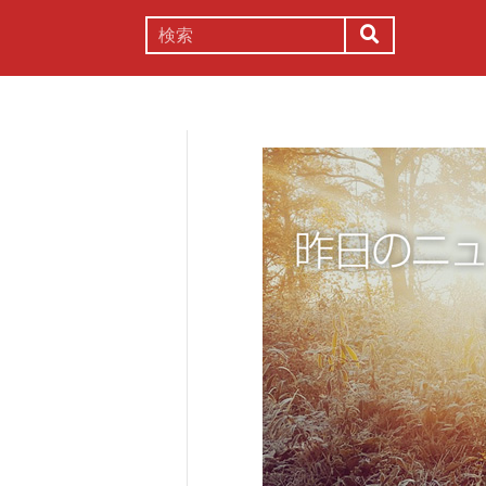
謎解き
コラム
常識
理系