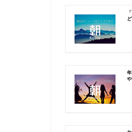
「
ど
年
や