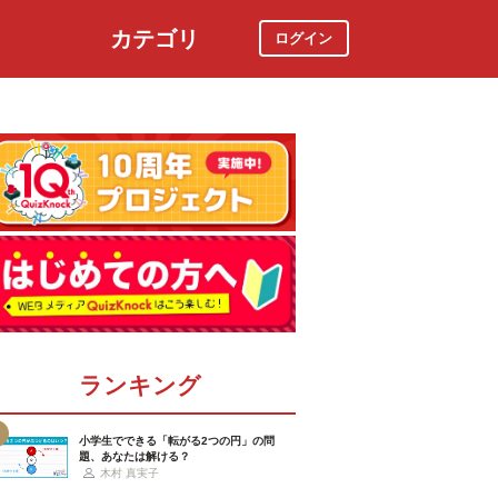
カテゴリ
ログイン
社会
スポーツ
時事ニュース
特集
ランキング
小学生でできる「転がる2つの円」の問
題、あなたは解ける？
木村 真実子