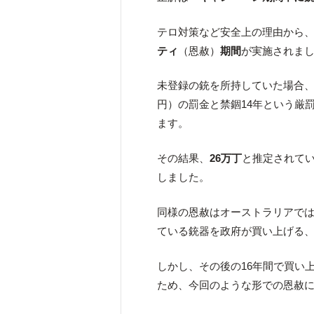
テロ対策など安全上の理由から、
ティ
（恩赦）
期間
が実施されま
未登録の銃を所持していた場合、本
円）の罰金と禁錮14年という厳
ます。
その結果、
26万丁
と推定されて
しました。
同様の恩赦はオーストラリアでは
ている銃器を政府が買い上げる
しかし、その後の16年間で買い
ため、今回のような形での恩赦