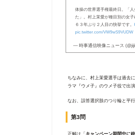
体操の世界選手権最終日。「人
た」。村上茉愛が種目別の女子
６３年ぶり２人目の快挙です。
pic.twitter.com/VW9wS9VUDW
— 時事通信映像ニュース (@jiji_
ちなみに、村上茉愛選手は過去
ラマ『ウメ子』のウメ子役で出
なお、誤答選択肢のつり輪と平
第3問
正解は「
キャンペーン期間中に