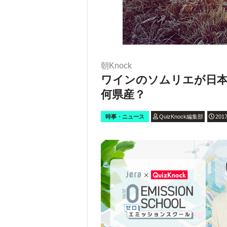
朝Knock
ワインのソムリエが日本
何県産？
時事・ニュース
QuizKnock編集部
2017