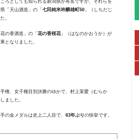
どころとしても知られる新潟県が有名ですが、それらを
賀県「天山酒造」の「
七田純米吟醸雄町50
」（しちだじ
した。
「花の香酒造」の「
花の香桜花
」（はなのかおうか）が
結果となりました。
選手権、女子種目別決勝のゆかで、村上茉愛（むらか
得
しました。
選手の金メダルは史上二人目で、
63年ぶり
の快挙です。