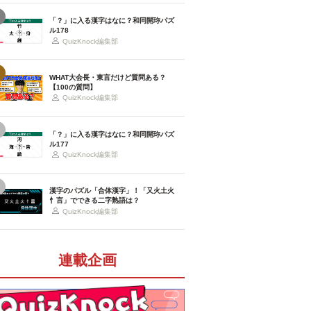
「？」に入る漢字はなに？和同開珎パズ
ル178
QuizKnock編集部
WHAT大会長・東言だけど質問ある？
【100の質問】
QuizKnock編集部
「？」に入る漢字はなに？和同開珎パズ
ル177
QuizKnock編集部
漢字のパズル「合体漢字」！「又火土火
忄言」でできる二字熟語は？
QuizKnock編集部
連載企画