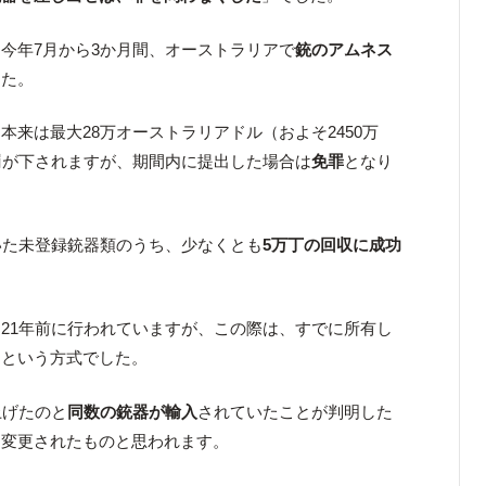
今年7月から3か月間、オーストラリアで
銃のアムネス
した。
来は最大28万オーストラリアドル（およそ2450万
罰が下されますが、期間内に提出した場合は
免罪
となり
いた未登録銃器類のうち、少なくとも
5万丁の回収に成功
21年前に行われていますが、この際は、すでに所有し
、という方式でした。
上げたのと
同数の銃器が輸入
されていたことが判明した
に変更されたものと思われます。