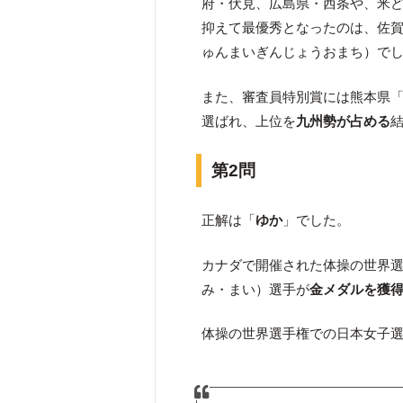
府・伏見、広島県・西条や、米
抑えて最優秀となったのは、佐
ゅんまいぎんじょうおまち）で
また、審査員特別賞には熊本県
選ばれ、上位を
九州勢が占める
第2問
正解は「
ゆか
」でした。
カナダで開催された体操の世界
み・まい）選手が
金メダルを獲
体操の世界選手権での日本女子