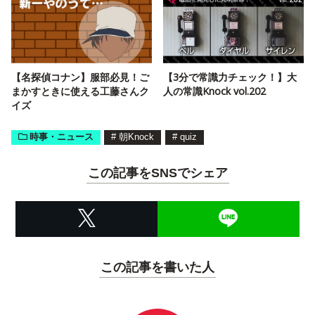
【名探偵コナン】服部必見！ご
【3分で常識力チェック！】大
まかすときに使える工藤さんク
人の常識Knock vol.202
イズ
時事・ニュース
#
朝Knock
#
quiz
この記事をSNSでシェア
この記事を書いた人