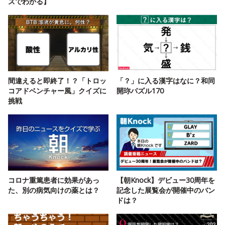
ズでわかる】
間違えると即終了！？「トロッ
「？」に入る漢字はなに？和同
コアドベンチャー風」クイズに
開珎パズル170
挑戦
コロナ重篤患者に効果があっ
【朝Knock】デビュー30周年を
た、別の病気向けの薬とは？
記念した展覧会が開催中のバン
ドは？