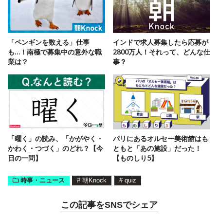
「ペンギンを数える」仕事
インドで求人募集したら応募が
も…！南極で募集中の意外な職
2800万人！それって、どんな仕
業は？
事？
「曜く」の読み、「かがやく・
パリにあるオルセー美術館はも
かわく・つづく」のどれ？【今
ともと「あの施設」だった！
日の一問】
【ものしり5】
時事・ニュース
#
朝Knock
#
quiz
この記事をSNSでシェア