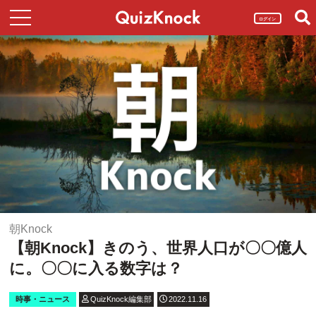
ログイン
朝Knock
【朝Knock】きのう、世界人口が〇〇億人
に。〇〇に入る数字は？
時事・ニュース
QuizKnock編集部
2022.11.16