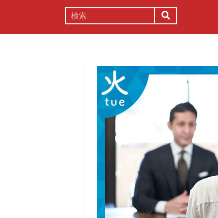
謎解き
コラム
常識
理系