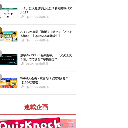
「？」に入る漢字はなに？和同開珎パズ
ル177
QuizKnock編集部
ふくらP×東問「海派？山派？」「どっち
も怖い」【QuizKnock雑談中】
QuizKnock編集部
漢字のパズル「合体漢字」！「又火土火
忄言」でできる二字熟語は？
QuizKnock編集部
WHAT大会長・東言だけど質問ある？
【100の質問】
QuizKnock編集部
連載企画