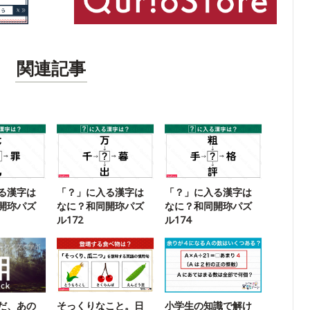
関連記事
る漢字は
「？」に入る漢字は
「？」に入る漢字は
開珎パズ
なに？和同開珎パズ
なに？和同開珎パズ
ル172
ル174
だ、あの
そっくりなこと。日
小学生の知識で解け