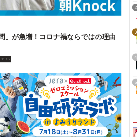
2
3
問」が急増！コロナ禍ならではの理由
4
.11.16
5