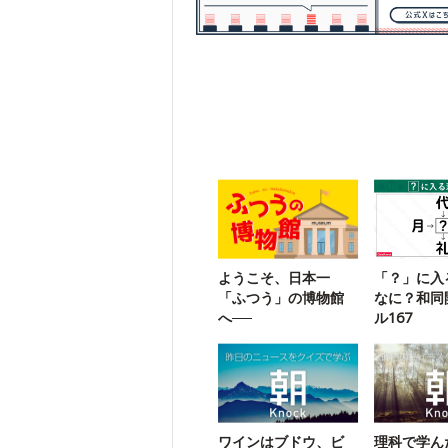
ようこそ、日本一
「？」に入
「ふつう」の博物館
なに？和同
へ──
ル167
ワインはブドウ、ビ
理科で学ん