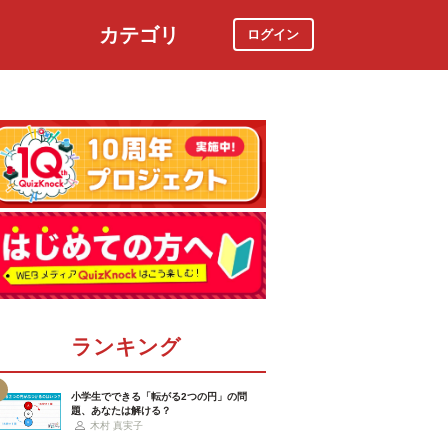
カテゴリ
ログイン
社会
スポーツ
時事ニュース
特集
ランキング
小学生でできる「転がる2つの円」の問
題、あなたは解ける？
木村 真実子