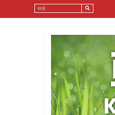
謎解き
コラム
常識
理系