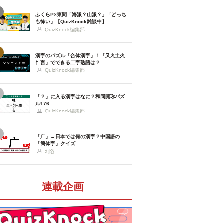
ふくらP×東問「海派？山派？」「どっち
も怖い」【QuizKnock雑談中】
QuizKnock編集部
漢字のパズル「合体漢字」！「又火土火
忄言」でできる二字熟語は？
QuizKnock編集部
「？」に入る漢字はなに？和同開珎パズ
ル176
QuizKnock編集部
「广」←日本では何の漢字？中国語の
「簡体字」クイズ
刈谷
連載企画