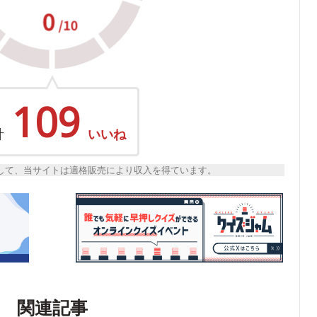
109
計
いいね
トとして、当サイトは適格販売により収入を得ています。
関連記事