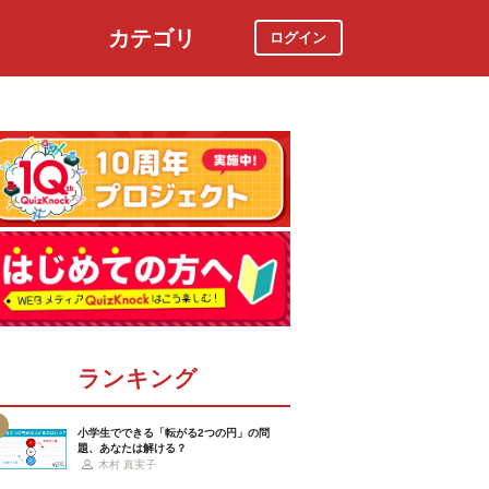
カテゴリ
ログイン
社会
スポーツ
時事ニュース
特集
ランキング
小学生でできる「転がる2つの円」の問
題、あなたは解ける？
木村 真実子