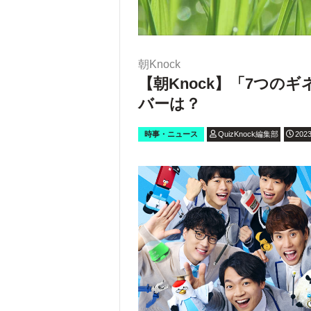
朝Knock
【朝Knock】「7つのギ
バーは？
時事・ニュース
QuizKnock編集部
2023