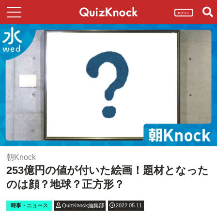
ログイン
朝Knock
253億円の値が付いた絵画！題材となった
のは顔？地球？正方形？
時事・ニュース
QuizKnock編集部
2022.05.11