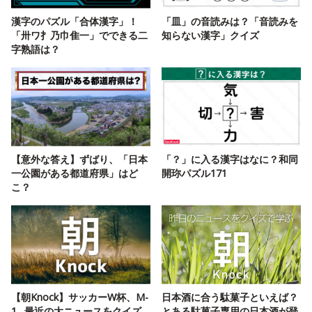
漢字のパズル「合体漢字」！
「皿」の音読みは？「音読みを
「卅ワ扌乃巾隹一」でできる二
知らない漢字」クイズ
字熟語は？
【意外な答え】ずばり、「日本
「？」に入る漢字はなに？和同
一公園がある都道府県」はど
開珎パズル171
こ？
【朝Knock】サッカーW杯、M-
日本酒に合う駄菓子といえば？
1…最近の大ニュースをクイズ
とある駄菓子専用の日本酒が登