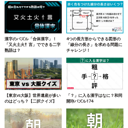
漢字のパズル「合体漢字」！
4つの長方形からできる図形の
「又火土火忄言」でできる二字
「線分の長さ」を求める問題に
熟語は？
チャレンジ！
【東京vs大阪】世界遺産が多い
「？」に入る漢字はなに？和同
のはどっち？【二択クイズ】
開珎パズル174