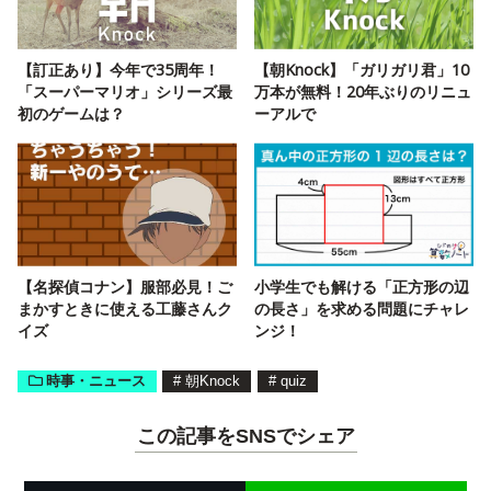
【訂正あり】今年で35周年！
【朝Knock】「ガリガリ君」10
「スーパーマリオ」シリーズ最
万本が無料！20年ぶりのリニュ
初のゲームは？
ーアルで
【名探偵コナン】服部必見！ご
小学生でも解ける「正方形の辺
まかすときに使える工藤さんク
の長さ」を求める問題にチャレ
イズ
ンジ！
時事・ニュース
#
朝Knock
#
quiz
この記事をSNSでシェア