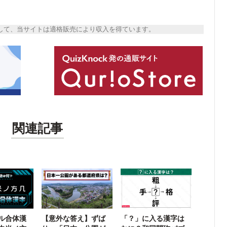
トとして、当サイトは適格販売により収入を得ています。
関連記事
ル合体漢
【意外な答え】ずば
「？」に入る漢字は