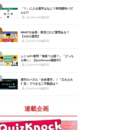
「？」に入る漢字はなに？和同開珎パズ
ル177
QuizKnock編集部
WHAT大会長・東言だけど質問ある？
【100の質問】
QuizKnock編集部
ふくらP×東問「海派？山派？」「どっち
も怖い」【QuizKnock雑談中】
QuizKnock編集部
漢字のパズル「合体漢字」！「又火土火
忄言」でできる二字熟語は？
QuizKnock編集部
連載企画