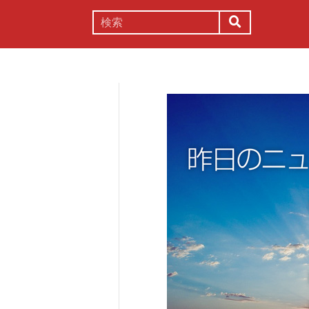
謎解き
コラム
常識
理系