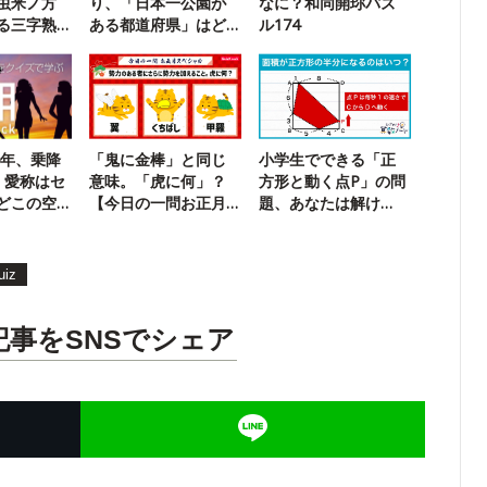
虫米ノ方
り、「日本一公園が
なに？和同開珎パズ
る三字熟
ある都道府県」はど
ル174
こ？
5年、乗降
「鬼に金棒」と同じ
小学生でできる「正
、愛称はセ
意味。「虎に何」？
方形と動く点P」の問
どこの空
【今日の一問お正月
題、あなたは解け
SP】
る？
uiz
記事をSNSでシェア