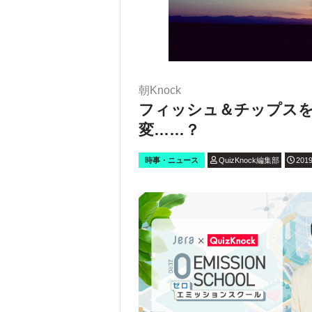
朝Knock
フィッシュ＆チップス
変……？
時事・ニュース
QuizKnock編集部
2019