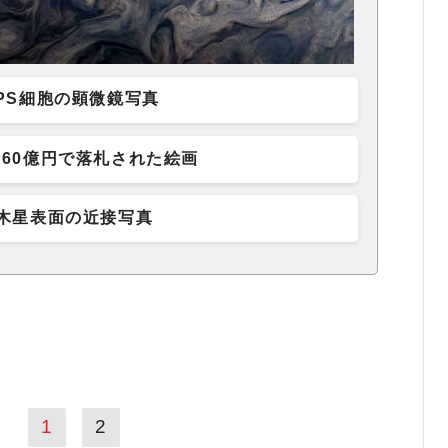
iPS細胞の顕微鏡写真
60億円で落札された絵画
木星表面の近接写真
1
2