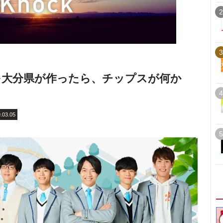
2
3
を大分県が作ったら、チップスが何か
4
.03.05
5