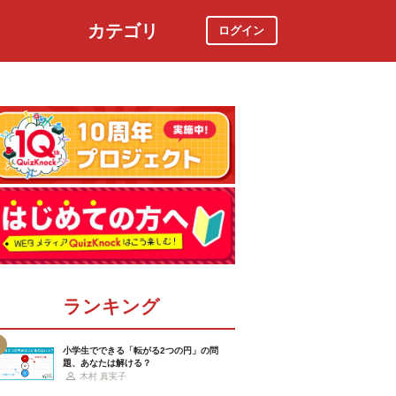
カテゴリ
ログイン
社会
スポーツ
時事ニュース
特集
ランキング
小学生でできる「転がる2つの円」の問
題、あなたは解ける？
木村 真実子