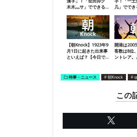
漢字」！「世田卯ク
字！「一土
木木灬サ」でできる
几」ででき
三字熟語は？
語は？
【朝Knock】1923年9
開港は200
月1日に起きた出来事
客数は8位
といえば？【今日で
ントレア。
100年】
港？
時事・ニュース
#
朝Knock
#
q
この