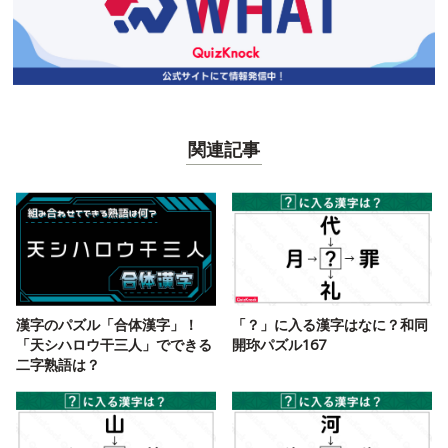
関連記事
漢字のパズル「合体漢字」！
「？」に入る漢字はなに？和同
「天シハロウ干三人」でできる
開珎パズル167
二字熟語は？