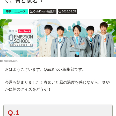
て、何と読む？
時事・ニュース
QuizKnock編集部
2018.03.05
PR
株式会社JERA
おはようございます。QuizKnock編集部です。
今週も始まりました！春めいた風の温度を感じながら、爽や
かに朝のクイズをどうぞ！
Q.1