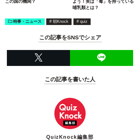
この国の機関？
よう！実は「毒」を持っている
哺乳類とは？
時事・ニュース
#
朝Knock
#
quiz
この記事をSNSでシェア
この記事を書いた人
QuizKnock編集部