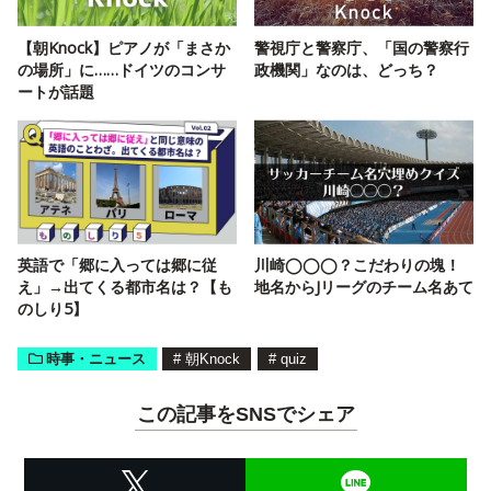
【朝Knock】ピアノが「まさか
警視庁と警察庁、「国の警察行
の場所」に……ドイツのコンサ
政機関」なのは、どっち？
ートが話題
英語で「郷に入っては郷に従
川崎◯◯◯？こだわりの塊！
え」→出てくる都市名は？【も
地名からJリーグのチーム名あて
のしり5】
時事・ニュース
#
朝Knock
#
quiz
この記事をSNSでシェア