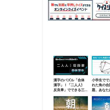
漢字のパズル「合体
小学生でで
漢字」！「二人人氵
れた角の合
反良聿」でできる三
題、あなた
字熟語は？
る？