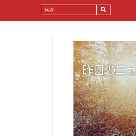
謎解き
コラム
常識
理系