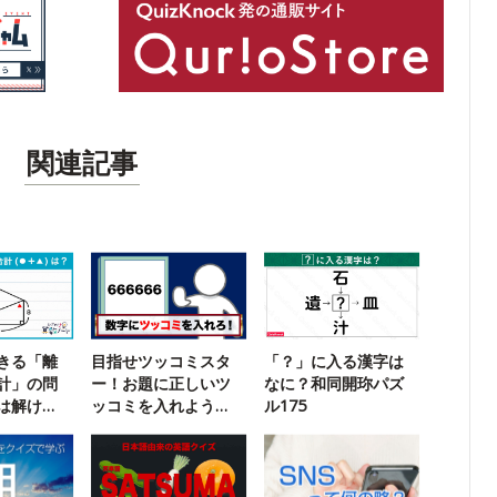
関連記事
きる「離
目指せツッコミスタ
「？」に入る漢字は
計」の問
ー！お題に正しいツ
なに？和同開珎パズ
は解け
ッコミを入れよう
ル175
【超インテリ版】