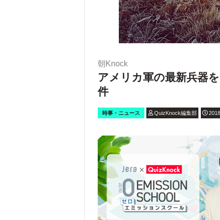
朝Knock
アメリカ軍の最新兵器を
件
時事・ニュース
QuizKnock編集部
2018