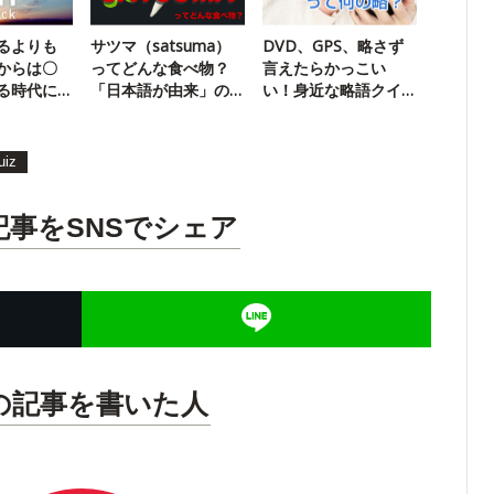
るよりも
サツマ（satsuma）
DVD、GPS、略さず
からは〇
ってどんな食べ物？
言えたらかっこい
る時代に
「日本語が由来」の
い！身近な略語クイ
英単語クイズ
ズ
uiz
記事をSNSでシェア
の記事を書いた人