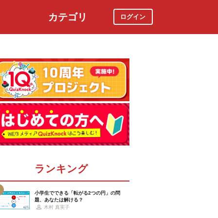
カテゴリ
ログイン
社会
スポーツ
時事ニュース
特集
ランキング
小学生でできる「転がる2つの円」の問
題、あなたは解ける？
木村 真実子