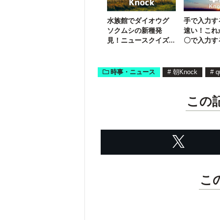
水族館でダイオウグ
手で入力す
ソクムシの新種発
速い！これ
見！ニュースクイズ3
〇で入力す
問（8/22）
なるかも？
時事・ニュース
#
朝Knock
#
q
この
こ