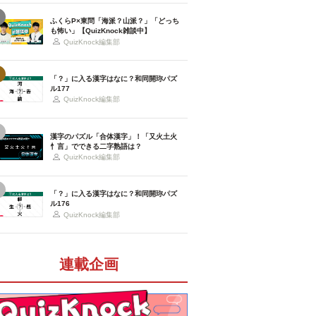
ふくらP×東問「海派？山派？」「どっち
も怖い」【QuizKnock雑談中】
QuizKnock編集部
「？」に入る漢字はなに？和同開珎パズ
ル177
QuizKnock編集部
漢字のパズル「合体漢字」！「又火土火
忄言」でできる二字熟語は？
QuizKnock編集部
「？」に入る漢字はなに？和同開珎パズ
ル176
QuizKnock編集部
連載企画