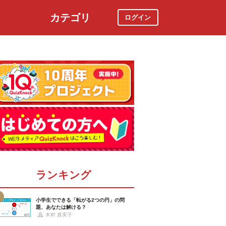
カテゴリ
ログイン
社会
スポーツ
時事ニュース
特集
ランキング
小学生でできる「転がる2つの円」の問
題、あなたは解ける？
木村 真実子