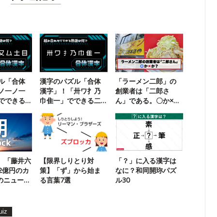
ル「合体
漢字のパズル「合体
「ラーメン二郎」の
ノ一ノ一
漢字」！「卅ワ扌乃
創業者は「二郎さ
でできる
巾隹一」でできる二
ん」である。〇か×
？
字熟語は？
か？
k】「藤井六
【限界しりとり対
「？」に入る漢字は
2億円のカ
策】「ず」から始ま
なに？和同開珎パズ
のニュース
る言葉7選
ル30
uiz