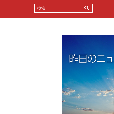
謎解き
コラム
常識
理系