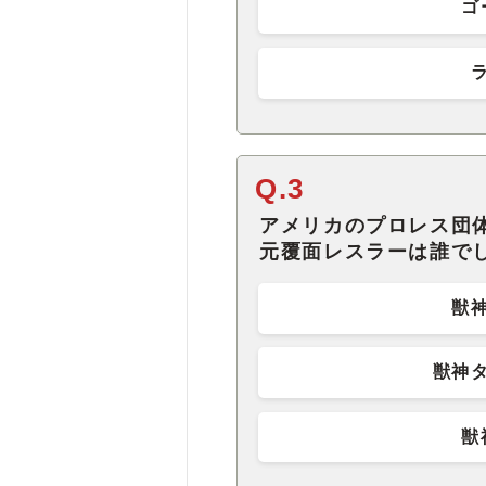
ゴ
Q.3
アメリカのプロレス団
元覆面レスラーは誰で
獣
獣神
獣