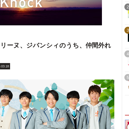
2
3
セリーヌ、ジバンシィのうち、仲間外れ
4
.03.18
5