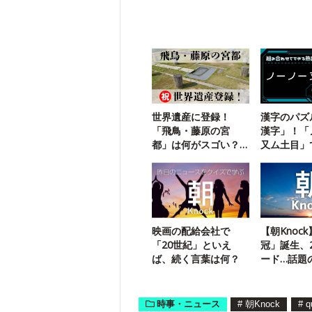
世界遺産に登録！
漢字のパズ
「飛鳥・藤原の宮
漢字」！「
都」は何がスゴい？
又ム土目」
【クイズでわかる】
二字熟語は
映画の配給会社で
【朝Knoc
「20世紀」といえ
冠」誕生、
ば、続く言葉は何？
ード…話題
クイズ
時事・ニュース
#
朝Knock
#
q