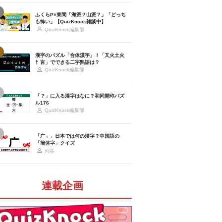
ふくらP×東問「海派？山派？」「どっち
も怖い」【QuizKnock雑談中】
QuizKnock編集部
漢字のパズル「合体漢字」！「又火土火
忄言」でできる二字熟語は？
QuizKnock編集部
「？」に入る漢字はなに？和同開珎パズ
ル176
QuizKnock編集部
「广」←日本では何の漢字？中国語の
「簡体字」クイズ
刈谷
連載企画