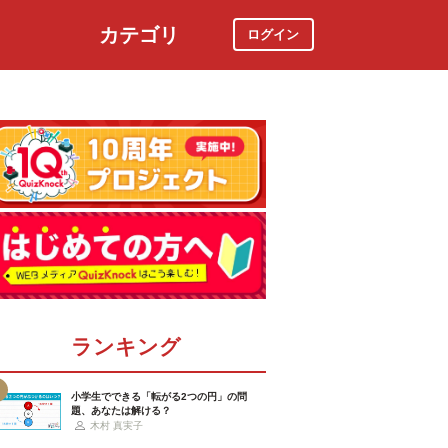
カテゴリ
ログイン
社会
スポーツ
時事ニュース
特集
ランキング
小学生でできる「転がる2つの円」の問
題、あなたは解ける？
木村 真実子