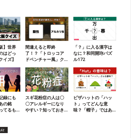
大阪】世界
間違えると即終
「？」に入る漢字は
のはどっ
了！？「トロッコア
なに？和同開珎パズ
クイズ】
ドベンチャー風」ク
ル172
イズに挑戦
記録にも
スギ花粉症の人は〇
ピザハットの「ハッ
あの銘
〇アレルギーになり
ト」ってどんな意
ってるも
やすい？知っておき
味？「帽子」ではあ
たい「花粉症」
りません
uiz