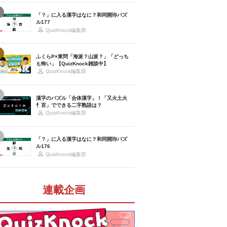
「？」に入る漢字はなに？和同開珎パズ
ル177
QuizKnock編集部
ふくらP×東問「海派？山派？」「どっち
も怖い」【QuizKnock雑談中】
QuizKnock編集部
漢字のパズル「合体漢字」！「又火土火
忄言」でできる二字熟語は？
QuizKnock編集部
「？」に入る漢字はなに？和同開珎パズ
ル176
QuizKnock編集部
連載企画