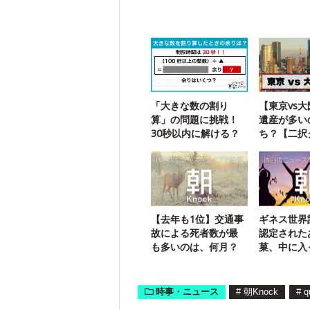
「大きな数の割り
【東京vs
算」の問題に挑戦！
遺産が多い
30秒以内に解ける？
ち？【二択
【去年も1位】交通事
ギネス世界
故による死者数が最
認定された
も多いのは、何月？
菓、中に入
のは何？
時事・ニュース
#
朝Knock
#
q