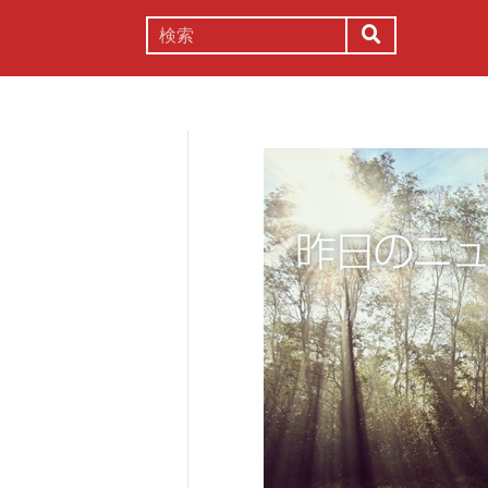
謎解き
コラム
常識
理系