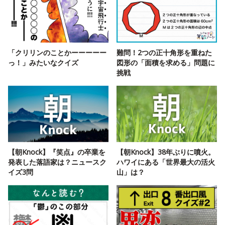
「クリリンのことかーーーーー
難問！2つの正十角形を重ねた
っ！」みたいなクイズ
図形の「面積を求める」問題に
挑戦
【朝Knock】『笑点』の卒業を
【朝Knock】38年ぶりに噴火。
発表した落語家は？ニュースク
ハワイにある「世界最大の活火
イズ3問
山」は？