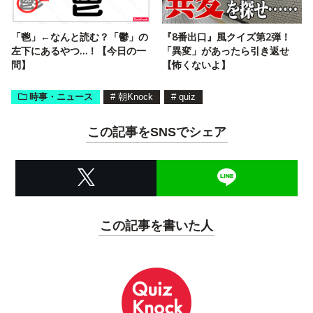
「鬯」←なんと読む？「鬱」の
『8番出口』風クイズ第2弾！
左下にあるやつ…！【今日の一
「異変」があったら引き返せ
問】
【怖くないよ】
時事・ニュース
#
朝Knock
#
quiz
この記事をSNSでシェア
この記事を書いた人