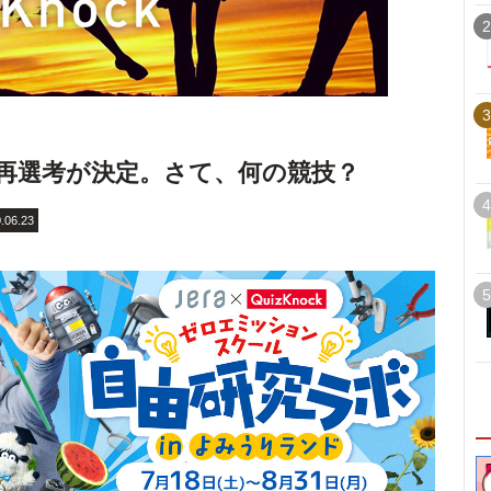
2
3
再選考が決定。さて、何の競技？
4
.06.23
5