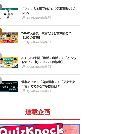
「？」に入る漢字はなに？和同開珎パズ
ル177
QuizKnock編集部
WHAT大会長・東言だけど質問ある？
【100の質問】
QuizKnock編集部
ふくらP×東問「海派？山派？」「どっち
も怖い」【QuizKnock雑談中】
QuizKnock編集部
漢字のパズル「合体漢字」！「又火土火
忄言」でできる二字熟語は？
QuizKnock編集部
連載企画