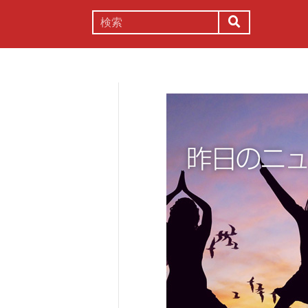
謎解き
コラム
常識
理系