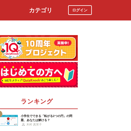
カテゴリ
ログイン
社会
スポーツ
時事ニュース
特集
ランキング
小学生でできる「転がる2つの円」の問
題、あなたは解ける？
木村 真実子