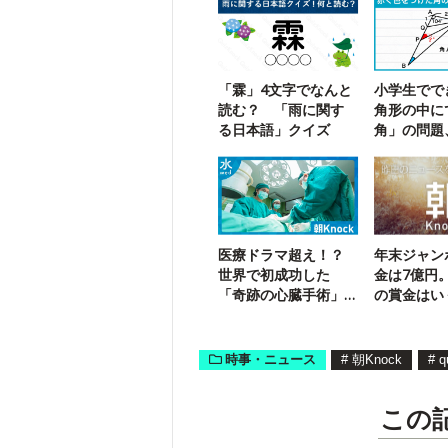
「霖」4文字でなんと
小学生でで
読む？ 「雨に関す
角形の中に
る日本語」クイズ
角」の問題
は解ける？
医療ドラマ超え！？
年末ジャン
世界で初成功した
金は7億円
「奇跡の心臓手術」
の賞金はい
とは？
時事・ニュース
#
朝Knock
#
q
この