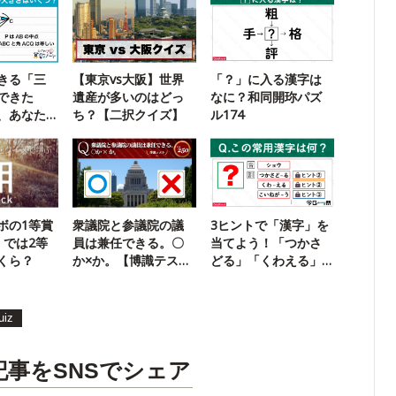
きる「三
【東京vs大阪】世界
「？」に入る漢字は
できた
遺産が多いのはどっ
なに？和同開珎パズ
、あなた
ち？【二択クイズ】
ル174
ボの1等賞
衆議院と参議院の議
3ヒントで「漢字」を
。では2等
員は兼任できる。〇
当てよう！「つかさ
くら？
か×か。【博識テス
どる」「くわえる」
ト】
とも読みます
uiz
記事をSNSでシェア