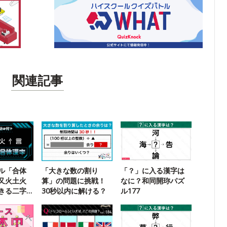
関連記事
ル「合体
「大きな数の割り
「？」に入る漢字は
又火土火
算」の問題に挑戦！
なに？和同開珎パズ
きる二字
30秒以内に解ける？
ル177