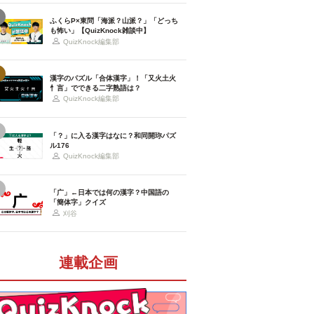
ふくらP×東問「海派？山派？」「どっち
も怖い」【QuizKnock雑談中】
QuizKnock編集部
漢字のパズル「合体漢字」！「又火土火
忄言」でできる二字熟語は？
QuizKnock編集部
「？」に入る漢字はなに？和同開珎パズ
ル176
QuizKnock編集部
「广」←日本では何の漢字？中国語の
「簡体字」クイズ
刈谷
連載企画