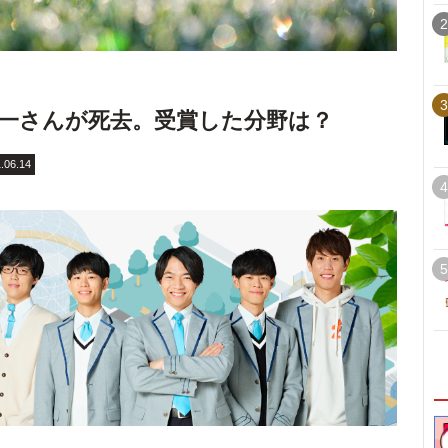
2
3
一さんが死去。受賞した分野は？
.06.14
4
5