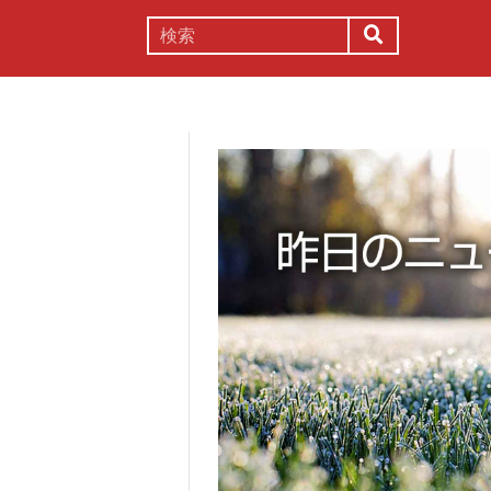
謎解き
コラム
常識
理系