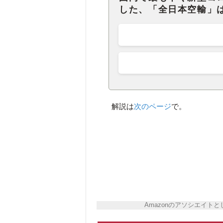
した、「全日本空輸」
解説は
次のページ
で。
Amazonのアソシエイ