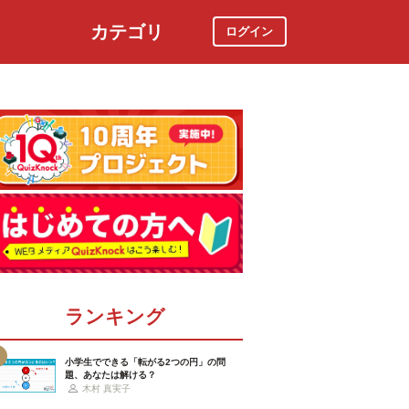
カテゴリ
ログイン
社会
スポーツ
時事ニュース
特集
ランキング
小学生でできる「転がる2つの円」の問
題、あなたは解ける？
木村 真実子