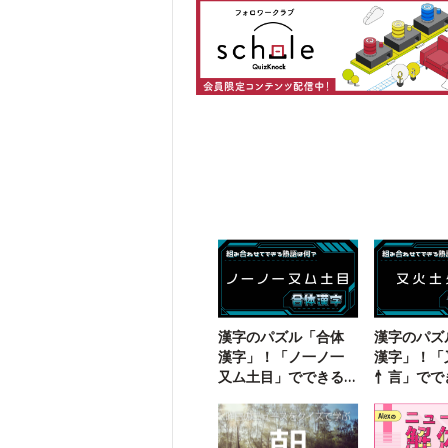
漢字のパズル「合体
漢字のパズ
漢字」！「ノ一ノ一
漢字」！「
又ム土目」でできる
忄言」でで
二字熟語は？
熟語は？