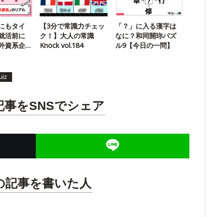
にもタイ
【3分で常識力チェッ
「？」に入る漢字は
就活前に
ク！】大人の常識
なに？和同開珎パズ
外資系企
Knock vol.184
ル9【今日の一問】
ル
uiz
記事をSNSでシェア
の記事を書いた人