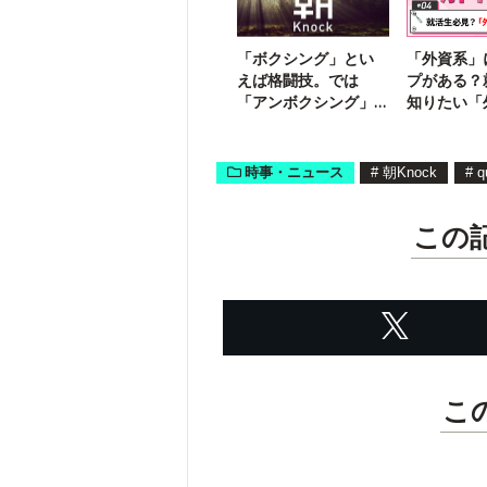
「ボクシング」とい
「外資系」
えば格闘技。では
プがある？
「アンボクシング」
知りたい「
は何のこと？
業」のリア
時事・ニュース
#
朝Knock
#
q
この
こ