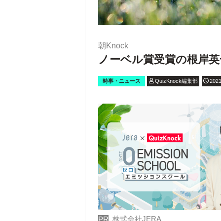
朝Knock
ノーベル賞受賞の根岸英
時事・ニュース
QuizKnock編集部
2021
株式会社JERA
PR