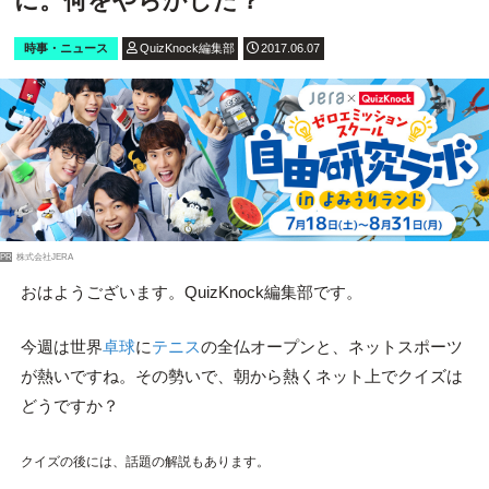
に。何をやらかした？
時事・ニュース
QuizKnock編集部
2017.06.07
PR
株式会社JERA
おはようございます。QuizKnock編集部です。
今週は世界
卓球
に
テニス
の全仏オープンと、ネットスポーツ
が熱いですね。その勢いで、朝から熱くネット上でクイズは
どうですか？
クイズの後には、話題の解説もあります。