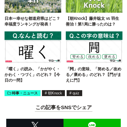
日本一幸せな都道府県はどこ？
【朝Knock】藤井聡太 vs 羽生
幸福度ランキングが発表！
善治！第1局に勝ったのは？
「曜く」の読み、「かがやく・
「闁」の意味、「努める／改め
かわく・つづく」のどれ？【今
る／褒める」のどれ？【門がま
日の一問】
えに門】
時事・ニュース
#
朝Knock
#
quiz
この記事をSNSでシェア