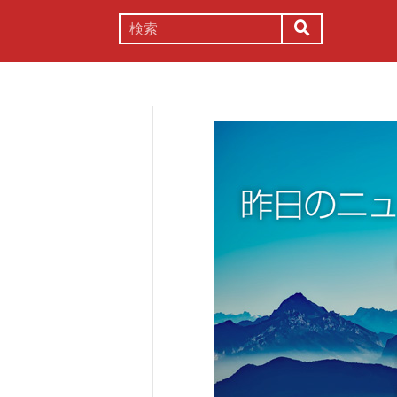
謎解き
コラム
常識
理系