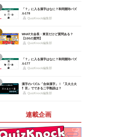
「？」に入る漢字はなに？和同開珎パズ
ル178
QuizKnock編集部
WHAT大会長・東言だけど質問ある？
【100の質問】
QuizKnock編集部
「？」に入る漢字はなに？和同開珎パズ
ル177
QuizKnock編集部
漢字のパズル「合体漢字」！「又火土火
忄言」でできる二字熟語は？
QuizKnock編集部
連載企画