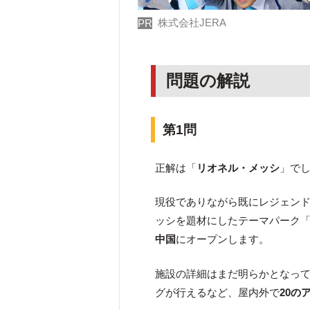
株式会社JERA
PR
問題の解説
第1問
正解は「
リオネル・メッシ
」で
現役でありながら既にレジェン
ッシを題材にしたテーマパーク
中国
にオープンします。
施設の詳細はまだ明らかとなって
グが行えるなど、屋内外で
20の