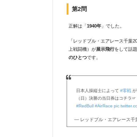
第2問
正解は「
1940年
」でした。
上戦闘機）が
展示飛行
をして話
のひとつ
です。
日本人操縦士によって
#零戦
が
（日）決勝の当日券はコチラ
#RedBull
#AirRace
pic.twitter
— レッドブル・エアレース千葉201