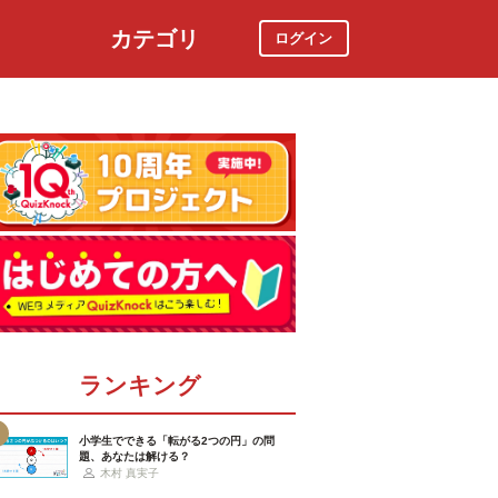
カテゴリ
ログイン
社会
スポーツ
時事ニュース
特集
ランキング
小学生でできる「転がる2つの円」の問
題、あなたは解ける？
木村 真実子