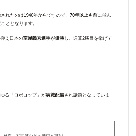
始されたのは1940年からですので、
70年以上も前
に飛ん
だこととなります。
を抑え日本の
室屋義秀選手が優勝
し、通算2勝目を挙げて
わゆる「ロボコップ」が
実戦配備
され話題となっていま
」登場、顔認証などの捜査も可能