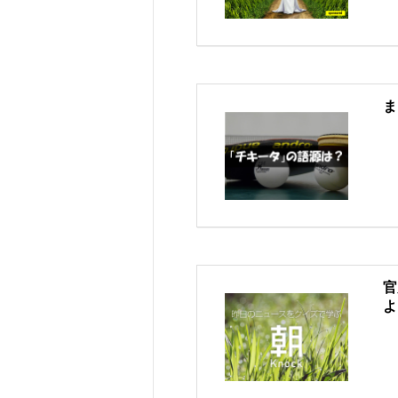
ま
官
よ