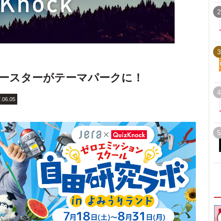
2
3
ースターがテーマパークに！
4
.06.05
5