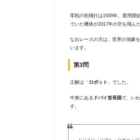
零戦の初飛行は1939年、運用開
でいた機体が2017年の空を飛ん
なおレースの方は、世界の強豪
います。
第3問
正解は「
ロボット
」でした。
中東にある
ドバイ首長国
で、い
す。
ドバイに「リアル・ロボコップ