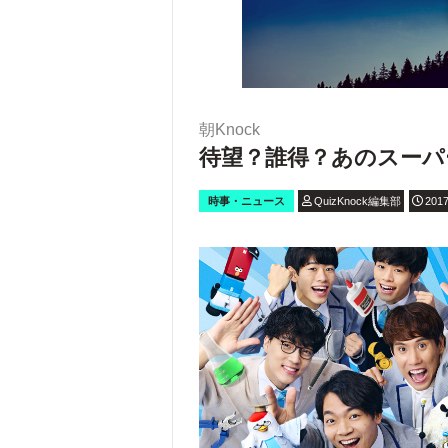
朝Knock
待望？誰得？あのスーパ
時事・ニュース
QuizKnock編集部
2017