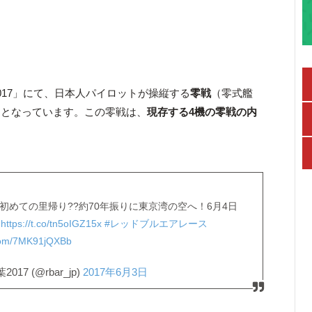
「レッドブル・エアレース千葉2017‏」にて、日本人パイロットが操縦する
零戦
（零式艦
題となっています。この零戦は、
現存する4機の零戦の内
初めての里帰り??約70年振りに東京湾の空へ！6月4日
☞
https://t.co/tn5oIGZ15x
#レッドブルエアレース
.com/7MK91jQXBb
7 (@rbar_jp)
2017年6月3日