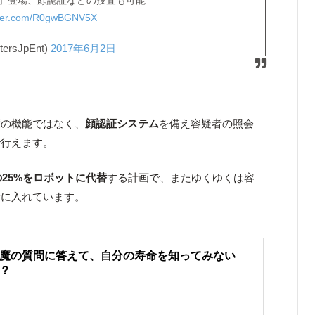
itter.com/R0gwBGNV5X
rsJpEnt)
2017年6月2日
度の機能ではなく、
顔認証システム
を備え容疑者の照会
で行えます。
25%をロボットに代替
する計画で、またゆくゆくは容
野に入れています。
魔の質問に答えて、自分の寿命を知ってみない
？