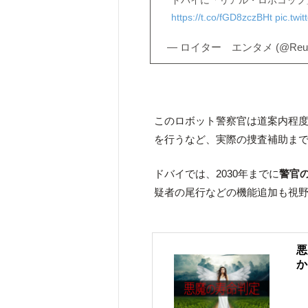
https://t.co/fGD8zczBHt
pic.tw
— ロイター エンタメ (@Reute
このロボット警察官は道案内程
を行うなど、実際の捜査補助ま
ドバイでは、2030年までに
警官の
疑者の尾行などの機能追加も視
悪
か