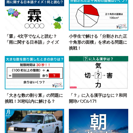
「霖」4文字でなんと読む？
小学生で解ける「分割された正
「雨に関する日本語」クイズ
十角形の面積」を求める問題に
挑戦！
「大きな数の割り算」の問題に
「？」に入る漢字はなに？和同
挑戦！30秒以内に解ける？
開珎パズル171