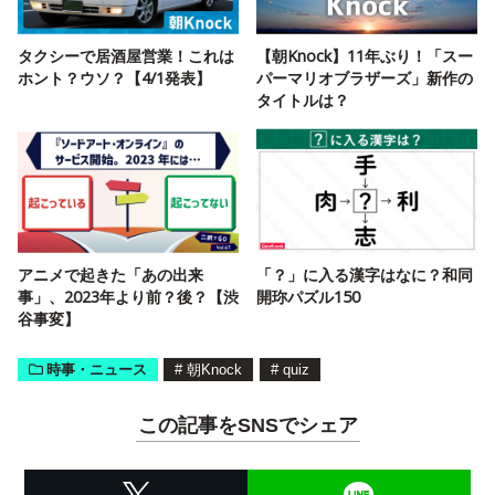
タクシーで居酒屋営業！これは
【朝Knock】11年ぶり！「スー
ホント？ウソ？【4/1発表】
パーマリオブラザーズ」新作の
タイトルは？
アニメで起きた「あの出来
「？」に入る漢字はなに？和同
事」、2023年より前？後？【渋
開珎パズル150
谷事変】
時事・ニュース
#
朝Knock
#
quiz
この記事をSNSでシェア