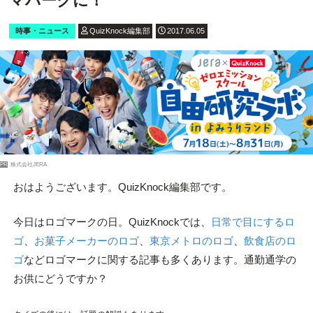
マパークに！
時事・ニュース
QuizKnock編集部
2017.06.05
PR
株式会社JERA
おはようございます。QuizKnock編集部です。
今日はロゴマークの日。QuizKnockでは、
日常で目にするロ
ゴ
、
お菓子メーカーのロゴ
、
東京メトロのロゴ
、
飲食店のロ
ゴ
などロゴマークに関する記事も多くあります。通勤通学の
お供にどうですか？