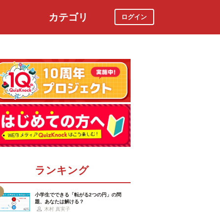
カテゴリ
ログイン
社会
スポーツ
時事ニュース
特集
ランキング
小学生でできる「転がる2つの円」の問
題、あなたは解ける？
木村 真実子