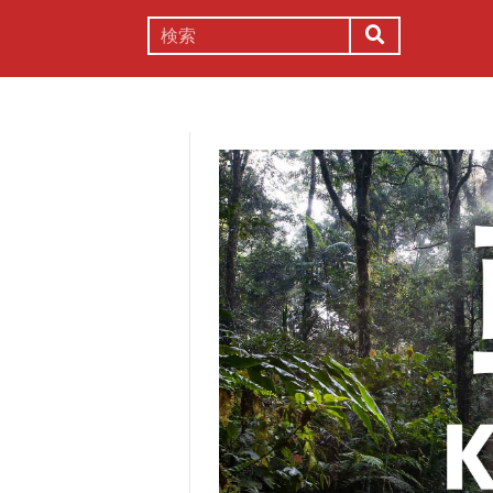
謎解き
コラム
常識
理系