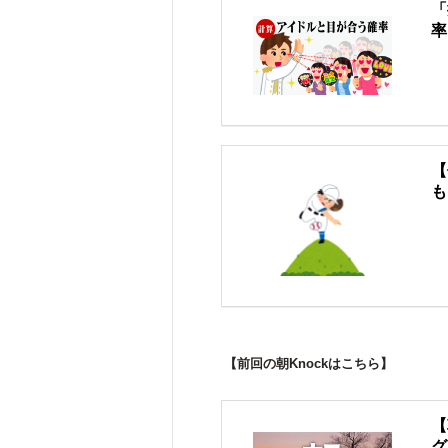
「
率
【
も
【前回の朝Knockはこちら】
【
グ