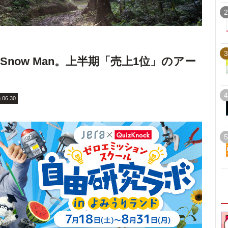
2
3
now Man。上半期「売上1位」のアー
4
.06.30
5