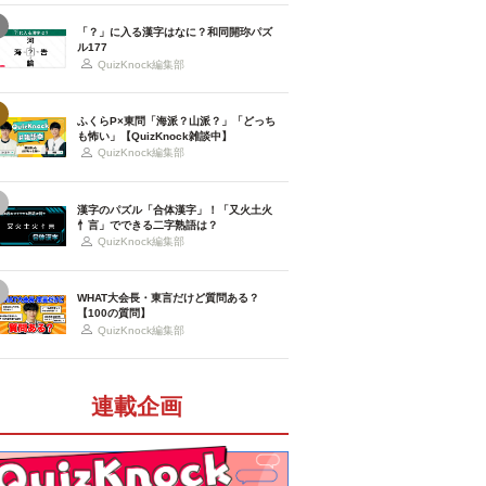
「？」に入る漢字はなに？和同開珎パズ
ル177
QuizKnock編集部
ふくらP×東問「海派？山派？」「どっち
も怖い」【QuizKnock雑談中】
QuizKnock編集部
漢字のパズル「合体漢字」！「又火土火
忄言」でできる二字熟語は？
QuizKnock編集部
WHAT大会長・東言だけど質問ある？
【100の質問】
QuizKnock編集部
連載企画