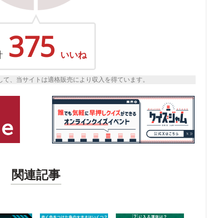
375
計
いいね
トとして、当サイトは適格販売により収入を得ています。
関連記事