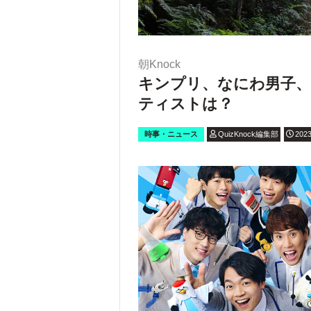
朝Knock
キンプリ、なにわ男子、S
ティストは？
時事・ニュース
QuizKnock編集部
2023