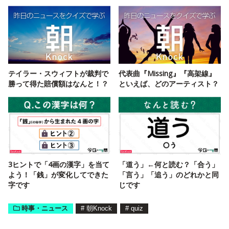
テイラー・スウィフトが裁判で
代表曲『Missing』『高架線』
勝って得た賠償額はなんと！？
といえば、どのアーティスト？
3ヒントで「4画の漢字」を当て
「道う」←何と読む？「合う」
よう！「銭」が変化してできた
「言う」「追う」のどれかと同
字です
じです
時事・ニュース
#
朝Knock
#
quiz