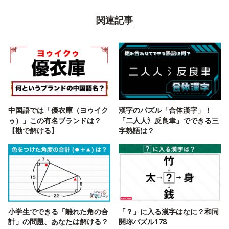
関連記事
中国語では「優衣庫（ヨゥイク
漢字のパズル「合体漢字」！
ゥ）」この有名ブランドは？
「二人人氵反良聿」でできる三
【勘で解ける】
字熟語は？
小学生でできる「離れた角の合
「？」に入る漢字はなに？和同
計」の問題、あなたは解ける？
開珎パズル178