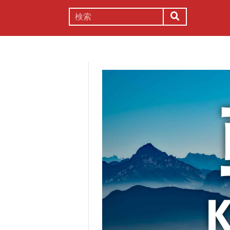
謎解き
コラム
常識
理系