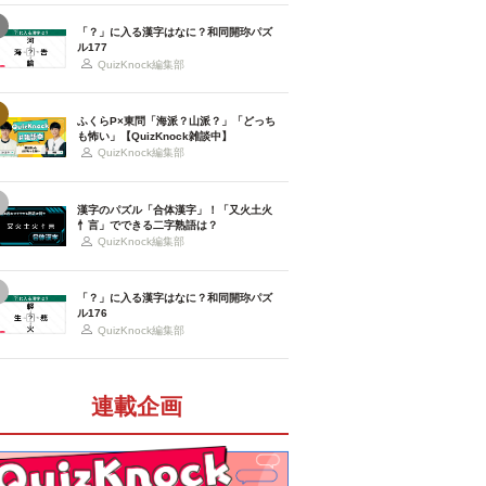
「？」に入る漢字はなに？和同開珎パズ
ル177
QuizKnock編集部
ふくらP×東問「海派？山派？」「どっち
も怖い」【QuizKnock雑談中】
QuizKnock編集部
漢字のパズル「合体漢字」！「又火土火
忄言」でできる二字熟語は？
QuizKnock編集部
「？」に入る漢字はなに？和同開珎パズ
ル176
QuizKnock編集部
連載企画