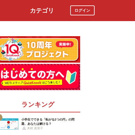
カテゴリ
ログイン
社会
スポーツ
時事ニュース
特集
ランキング
小学生でできる「転がる2つの円」の問
題、あなたは解ける？
木村 真実子