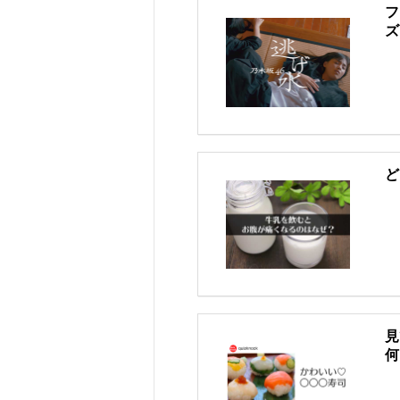
フ
ズ
ど
見
何