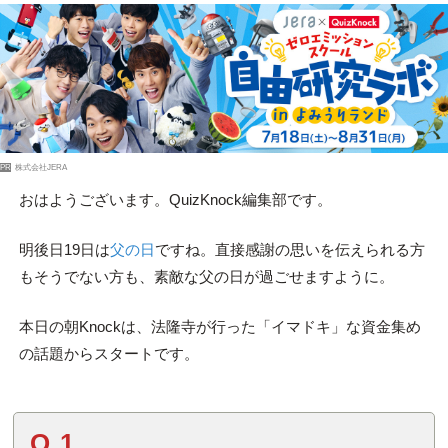
PR
株式会社JERA
おはようございます。QuizKnock編集部です。
明後日19日は
父の日
ですね。直接感謝の思いを伝えられる方
もそうでない方も、素敵な父の日が過ごせますように。
本日の朝Knockは、法隆寺が行った「イマドキ」な資金集め
の話題からスタートです。
Q.1