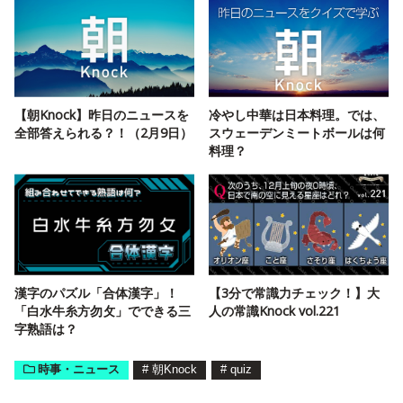
【朝Knock】昨日のニュースを
冷やし中華は日本料理。では、
全部答えられる？！（2月9日）
スウェーデンミートボールは何
料理？
漢字のパズル「合体漢字」！
【3分で常識力チェック！】大
「白水牛糸方勿攵」でできる三
人の常識Knock vol.221
字熟語は？
時事・ニュース
#
朝Knock
#
quiz