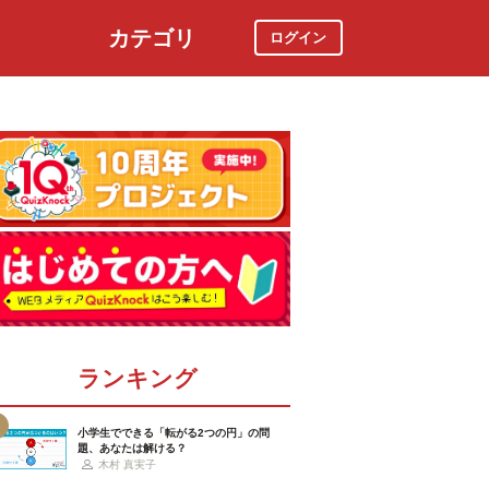
カテゴリ
ログイン
社会
スポーツ
時事ニュース
特集
ランキング
小学生でできる「転がる2つの円」の問
題、あなたは解ける？
木村 真実子