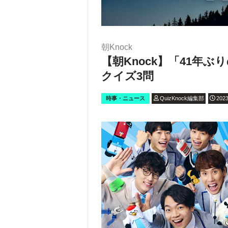
朝Knock
【朝Knock】「41年
クイズ3問
時事・ニュース
QuizKnock編集部
2023