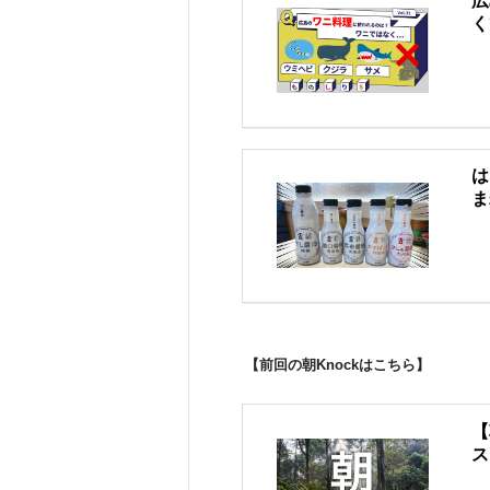
広
く
は
ま
【前回の朝Knockはこちら】
【
ス