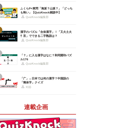
ふくらP×東問「海派？山派？」「どっち
も怖い」【QuizKnock雑談中】
QuizKnock編集部
漢字のパズル「合体漢字」！「又火土火
忄言」でできる二字熟語は？
QuizKnock編集部
「？」に入る漢字はなに？和同開珎パズ
ル176
QuizKnock編集部
「广」←日本では何の漢字？中国語の
「簡体字」クイズ
刈谷
連載企画