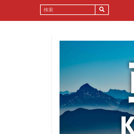
謎解き
コラム
常識
理系