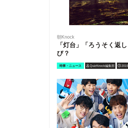
朝Knock
「灯台」「ろうそく返し
び？
時事・ニュース
QuizKnock編集部
2019