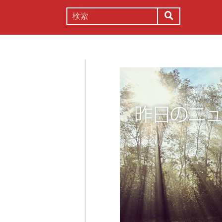
謎解き
コラム
常識
理系