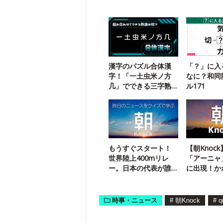
漢字のパズル合体漢
「？」に入
字！「一土虫米ノ方
なに？和同
几」でできる三字熟
ル171
語は？
もうすぐスタート！
【朝Knoc
世界陸上400mリレ
「アーニャ
ー。日本の代表が誰
に出現！か
か知ってますか？
が話題に
時事・ニュース
#
朝Knock
#
q