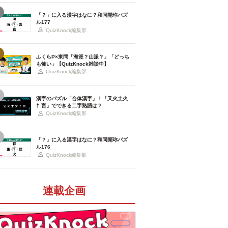
「？」に入る漢字はなに？和同開珎パズ
ル177
QuizKnock編集部
ふくらP×東問「海派？山派？」「どっち
も怖い」【QuizKnock雑談中】
QuizKnock編集部
漢字のパズル「合体漢字」！「又火土火
忄言」でできる二字熟語は？
QuizKnock編集部
「？」に入る漢字はなに？和同開珎パズ
ル176
QuizKnock編集部
連載企画