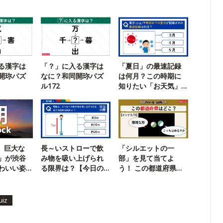
る漢字は
「？」に入る漢字は
「夏日」の最速記録
開珎パズ
なに？和同開珎パズ
は何月？この時期に
ル172
知りたい「お天気」
クイズ
k】巨大な
長～いストローで飲
「シルエットの一
」が渋谷
み物を吸い上げられ
部」を見て当てよ
わいい姿
る限界は？【今日の
う！ この都道府県、
一問】
ど〜こだ？
uiz