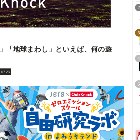
2
3
」「地球まわし」といえば、何の遊
4
.07.23
5