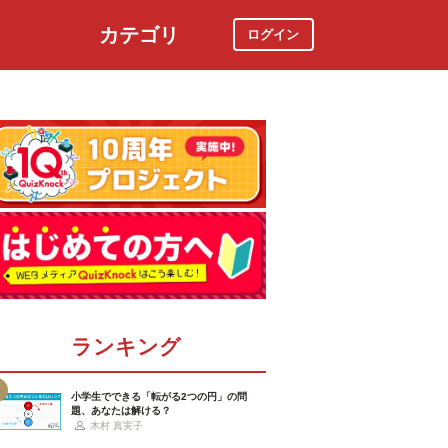
カテゴリ
ログイン
社会
スポーツ
時事ニュース
特集
ランキング
小学生でできる「転がる2つの円」の問
題、あなたは解ける？
木村 真実子