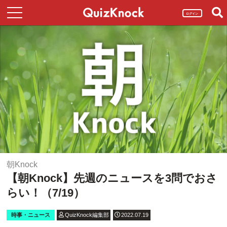
ログイン
朝Knock
【朝Knock】先週のニュースを3問でおさ
らい！（7/19）
時事・ニュース
QuizKnock編集部
2022.07.19