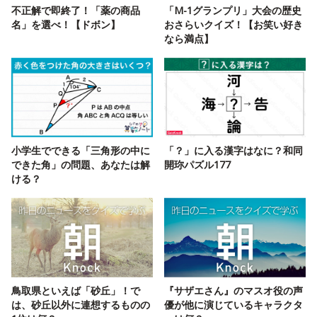
不正解で即終了！「薬の商品
「M-1グランプリ」大会の歴史
名」を選べ！【ドボン】
おさらいクイズ！【お笑い好き
なら満点】
小学生でできる「三角形の中に
「？」に入る漢字はなに？和同
できた角」の問題、あなたは解
開珎パズル177
ける？
鳥取県といえば「砂丘」！で
『サザエさん』のマスオ役の声
は、砂丘以外に連想するものの
優が他に演じているキャラクタ