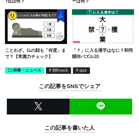
1位は何？
ーは何？
ことわざ。仏の顔も「何度」ま
「？」に入る漢字はなに？和同
で？【常識力チェック】
開珎パズル20
時事・ニュース
#
朝Knock
#
quiz
この記事をSNSでシェア
この記事を書いた人