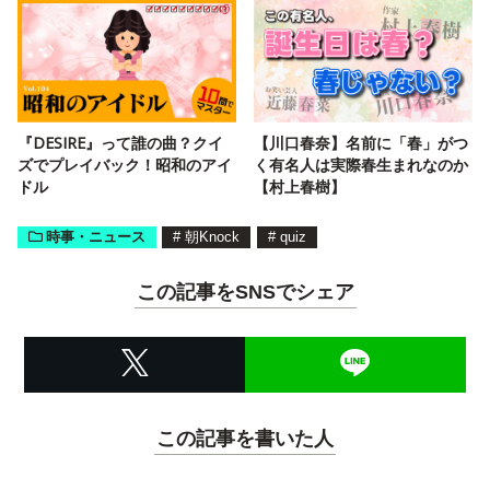
『DESIRE』って誰の曲？クイ
【川口春奈】名前に「春」がつ
ズでプレイバック！昭和のアイ
く有名人は実際春生まれなのか
ドル
【村上春樹】
時事・ニュース
#
朝Knock
#
quiz
この記事をSNSでシェア
この記事を書いた人