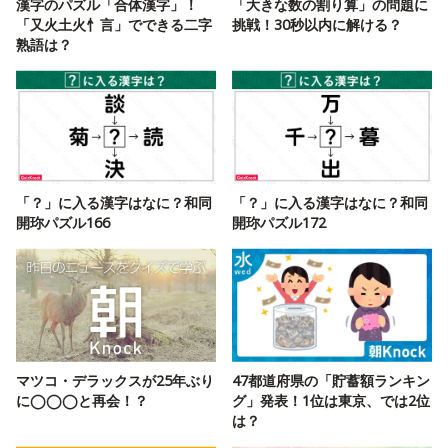
漢字のパズル「合体漢字」！
「大きな数の割り算」の問題に
「又火土火忄言」でできる二字
挑戦！30秒以内に解ける？
熟語は？
「？」に入る漢字はなに？和同
「？」に入る漢字はなに？和同
開珎パズル166
開珎パズル172
マツコ・デラックスが25年ぶり
47都道府県の「貯蓄額ランキン
に◯◯◯と再会！？
グ」発表！1位は東京、では2位
は？