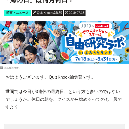
「海の日」は何月何日？
時事・ニュース
QuizKnock編集部
2019.07.15
PR
株式会社JERA
おはようございます。QuizKnock編集部です。
世間では今日が3連休の最終日、という方も多いのではない
でしょうか。休日の朝を、クイズから始めるってのも一興で
すよ？