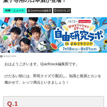
菓子専用の日本酒が登場！
時事・ニュース
QuizKnock編集部
2019.01.23
PR
株式会社JERA
おはようございます。QuizKnock編集部です。
けだるい朝には、即答クイズで運試し。知識と推測とカンを
働かせて、レッツ満点といきましょう！
Q.1