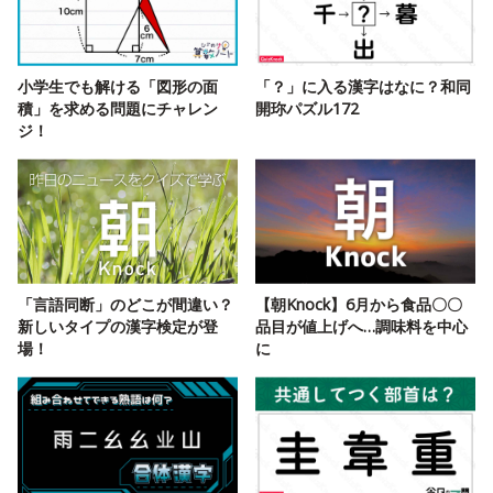
小学生でも解ける「図形の面
「？」に入る漢字はなに？和同
積」を求める問題にチャレン
開珎パズル172
ジ！
「言語同断」のどこが間違い？
【朝Knock】6月から食品〇〇
新しいタイプの漢字検定が登
品目が値上げへ…調味料を中心
場！
に