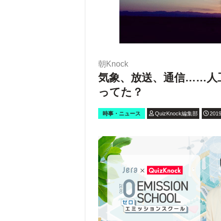
朝Knock
気象、放送、通信……人
ってた？
時事・ニュース
QuizKnock編集部
2019