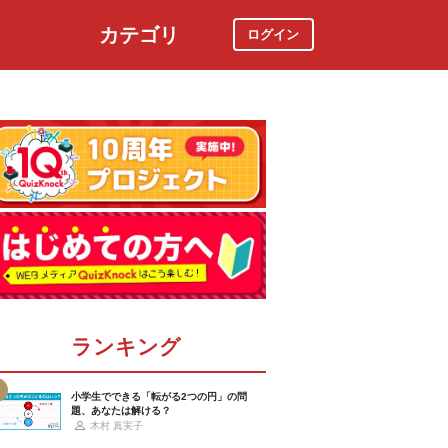
カテゴリ
ログイン
社会
スポーツ
時事ニュース
特集
ランキング
小学生でできる「転がる2つの円」の問
題、あなたは解ける？
木村 真実子