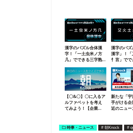
漢字のパズル合体漢
漢字のパズ
字！「一土虫米ノ方
漢字」！「
几」でできる三字熟
忄言」でで
語は？
熟語は？
【〇&〇】〇に入るア
新たな「宇
ルファベットを考え
手がける企
てみよう！【企業
近のニュー
名】
ズでチェッ
時事・ニュース
#
朝Knock
#
q