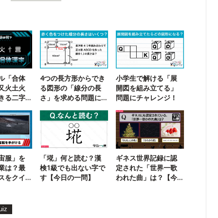
ル「合体
4つの長方形からでき
小学生で解ける「展
又火土火
る図形の「線分の長
開図を組み立てる」
きる二字
さ」を求める問題に
問題にチャレンジ！
チャレンジ！
宙服」を
「埖」何と読む？漢
ギネス世界記録に認
業は？最
検1級でも出ない字で
定された「世界一歌
スをクイ
す【今日の一問】
われた曲」は？【今
ク
日の一問】
uiz