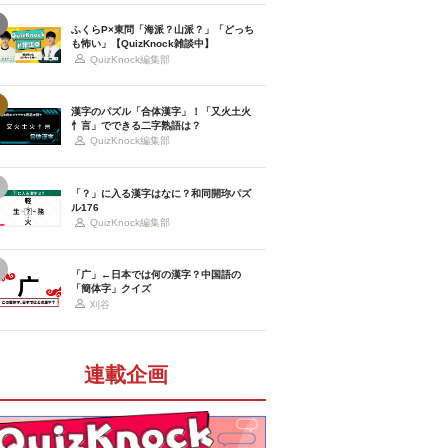
ふくらP×東問「海派？山派？」「どっち
も怖い」【QuizKnock雑談中】
QuizKnock編集部
漢字のパズル「合体漢字」！「又火土火
忄言」でできる二字熟語は？
QuizKnock編集部
「？」に入る漢字はなに？和同開珎パズ
ル176
QuizKnock編集部
「广」←日本では何の漢字？中国語の
「簡体字」クイズ
刈谷
連載企画