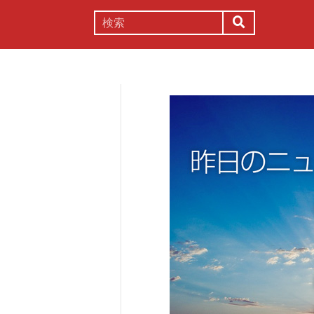
謎解き
コラム
常識
理系