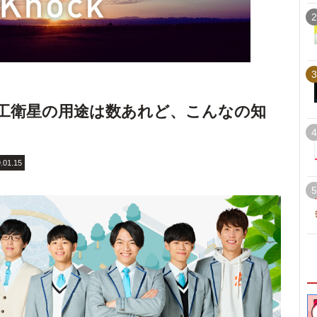
2
3
工衛星の用途は数あれど、こんなの知
4
.01.15
5