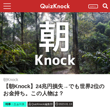
ログイン
朝Knock
【朝Knock】24兆円損失→でも世界2位の
お金持ち。この人物は？
時事・ニュース
QuizKnock編集部
2023.01.13