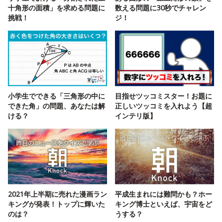
十角形の面積」を求める問題に
数える問題に30秒でチャレン
挑戦！
ジ！
小学生でできる「三角形の中に
目指せツッコミスター！お題に
できた角」の問題、あなたは解
正しいツッコミを入れよう【超
ける？
インテリ版】
2021年上半期に売れた漫画ラン
平成生まれには難問かも？ホー
キングが発表！トップに輝いた
キング博士といえば、宇宙をど
のは？
うする？