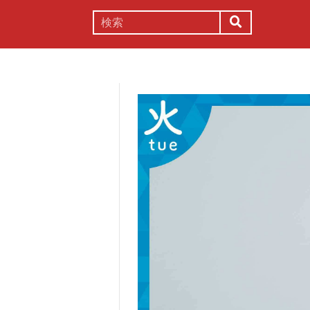
謎解き
コラム
常識
理系