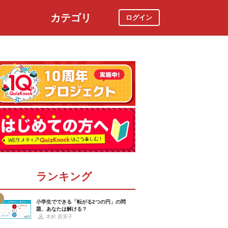
カテゴリ
ログイン
社会
スポーツ
時事ニュース
特集
ランキング
小学生でできる「転がる2つの円」の問
題、あなたは解ける？
木村 真実子