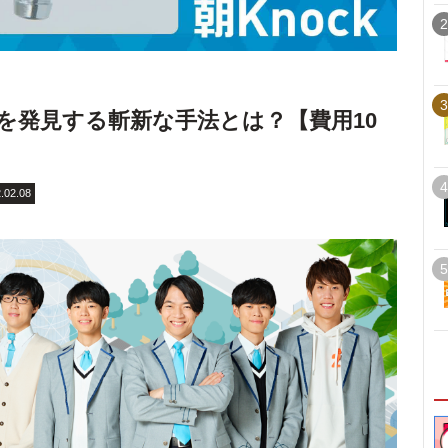
2
3
を発見する斬新な手法とは？【費用10
4
.02.08
5