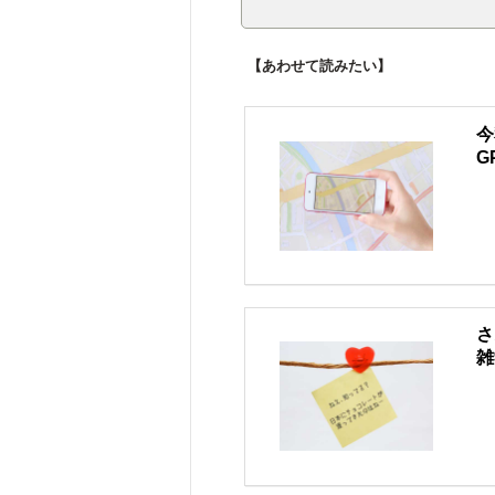
【あわせて読みたい】
今
G
さ
雑