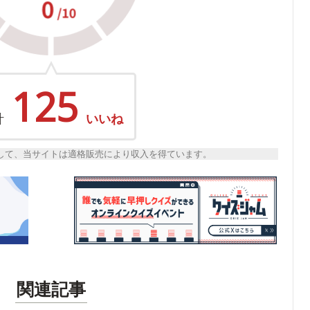
125
計
いいね
トとして、当サイトは適格販売により収入を得ています。
関連記事