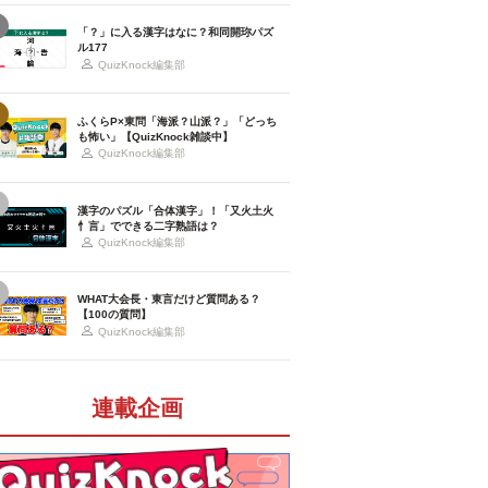
「？」に入る漢字はなに？和同開珎パズ
ル177
QuizKnock編集部
ふくらP×東問「海派？山派？」「どっち
も怖い」【QuizKnock雑談中】
QuizKnock編集部
漢字のパズル「合体漢字」！「又火土火
忄言」でできる二字熟語は？
QuizKnock編集部
WHAT大会長・東言だけど質問ある？
【100の質問】
QuizKnock編集部
連載企画