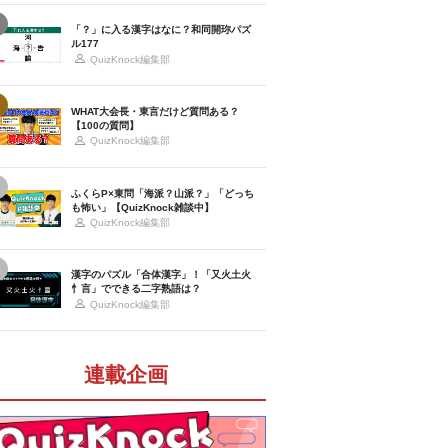
「？」に入る漢字はなに？和同開珎パズ
ル177
QuizKnock編集部
WHAT大会長・東言だけど質問ある？
【100の質問】
QuizKnock編集部
ふくらP×東問「海派？山派？」「どっち
も怖い」【QuizKnock雑談中】
QuizKnock編集部
漢字のパズル「合体漢字」！「又火土火
忄言」でできる二字熟語は？
QuizKnock編集部
連載企画