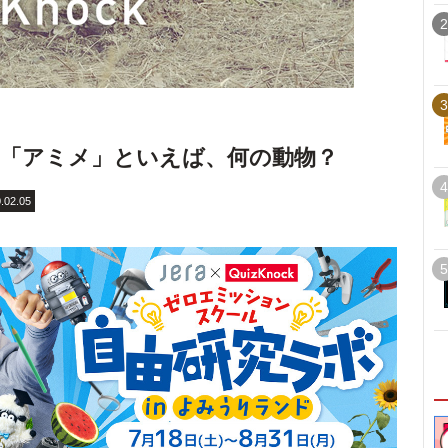
2
3
「アミメ」といえば、何の動物？
4
.02.05
5