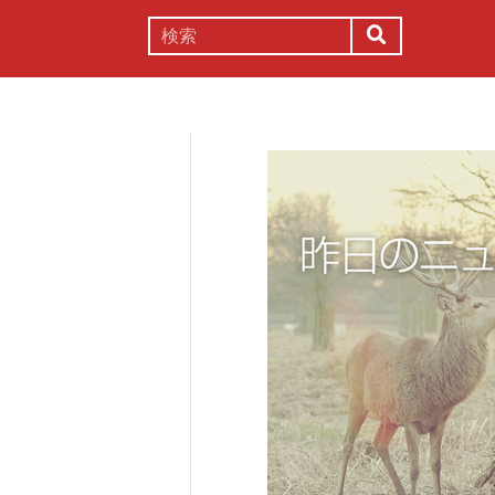
謎解き
コラム
常識
理系