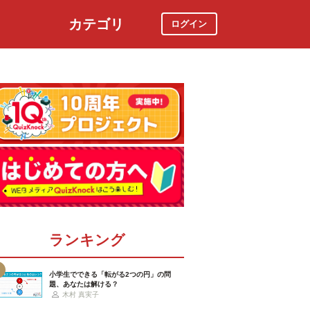
カテゴリ
ログイン
社会
スポーツ
時事ニュース
特集
ランキング
小学生でできる「転がる2つの円」の問
題、あなたは解ける？
木村 真実子