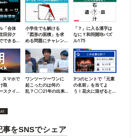
ル「合体
小学生でも解ける
「？」に入る漢字は
世田卯ク
「図形の面積」を求
なに？和同開珎パズ
でできる
める問題にチャレン
ル175
？
ジ！
k】スマホで
ワンツーツーワンに
3つのヒントで「元素
け取
起こったのは何の
の名前」を当てよ
ースクイ
乱？〇〇21年の出来
う！花火に混ぜると
6）
事クイズ
黄緑色に
uiz
記事をSNSでシェア