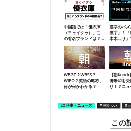
中国語では「優衣庫
漢字のパズ
（ヨゥイクゥ）」こ
漢字」！「
の有名ブランドは？
木木灬サ」
【勘で解ける】
三字熟語は
WBGT？WBSS？
【朝Knoc
WIPO？英語の略称、
御朱印を受
何が何かわかる？
り！？ニュ
ズ3問（9/
時事・ニュース
#
朝Knock
#
q
この