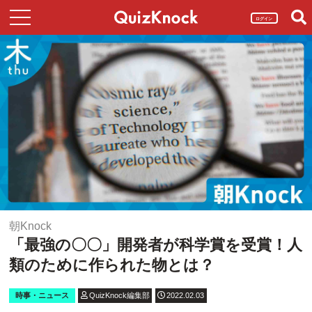
ログイン
朝Knock
「最強の〇〇」開発者が科学賞を受賞！人
類のために作られた物とは？
時事・ニュース
QuizKnock編集部
2022.02.03