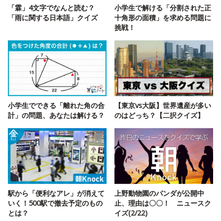
「霖」4文字でなんと読む？
小学生で解ける「分割された正
「雨に関する日本語」クイズ
十角形の面積」を求める問題に
挑戦！
小学生でできる「離れた角の合
【東京vs大阪】世界遺産が多い
計」の問題、あなたは解ける？
のはどっち？【二択クイズ】
駅から「便利なアレ」が消えて
上野動物園のパンダが公開中
いく！500駅で撤去予定のもの
止、理由は〇〇！ ニュースク
とは？
イズ(2/22)