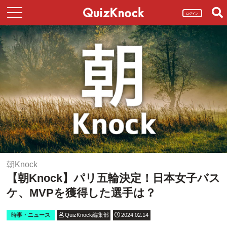
ログイン
朝Knock
【朝Knock】パリ五輪決定！日本女子バス
ケ、MVPを獲得した選手は？
時事・ニュース
QuizKnock編集部
2024.02.14