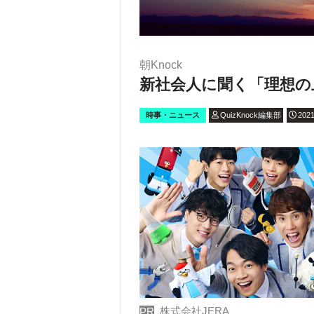
朝Knock
新社会人に聞く「理想の
時事・ニュース
QuizKnock編集部
2021
株式会社JERA
PR