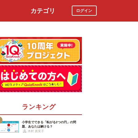
カテゴリ
ログイン
社会
スポーツ
時事ニュース
特集
ランキング
小学生でできる「転がる2つの円」の問
題、あなたは解ける？
木村 真実子