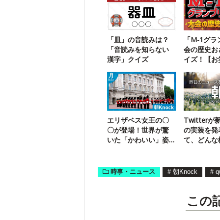
「皿」の音読みは？
「M-1グ
「音読みを知らない
会の歴史お
漢字」クイズ
イズ！【お
なら満点】
エリザベス女王の〇
Twitter
〇が登場！世界が驚
の実装を発
いた「かわいい」姿
て、どんな
とは？
時事・ニュース
#
朝Knock
#
q
この