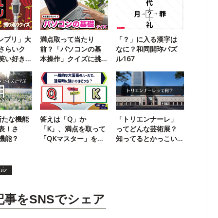
ランプリ」大
満点取って当たり
「？」に入る漢字は
さらいク
前？「パソコンの基
なに？和同開珎パズ
笑い好き
本操作」クイズに挑
ル167
戦！
が新たな機能
答えは「Q」か
「トリエンナーレ」
表！さ
「K」、満点を取って
ってどんな芸術展？
機能？
「QKマスター」を目
知ってるとかっこい
指そう！
い美術用語
uiz
記事をSNSでシェア