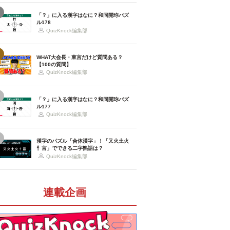
「？」に入る漢字はなに？和同開珎パズ
ル178
QuizKnock編集部
WHAT大会長・東言だけど質問ある？
【100の質問】
QuizKnock編集部
「？」に入る漢字はなに？和同開珎パズ
ル177
QuizKnock編集部
漢字のパズル「合体漢字」！「又火土火
忄言」でできる二字熟語は？
QuizKnock編集部
連載企画