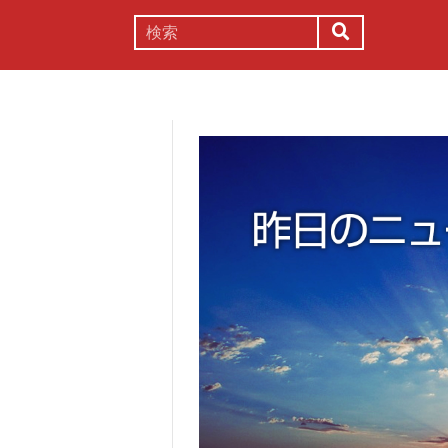
謎解き
コラム
常識
理系