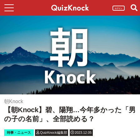
ログイン
朝Knock
【朝Knock】碧、陽翔…今年多かった「男
の子の名前」、全部読める？
時事・ニュース
QuizKnock編集部
2023.12.05