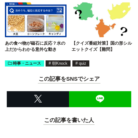
あの食べ物が磁石に反応？水の
【クイズ番組対策】国の形シル
上だからわかる意外な動き
エットクイズ【難問】
時事・ニュース
#
朝Knock
#
quiz
この記事をSNSでシェア
この記事を書いた人