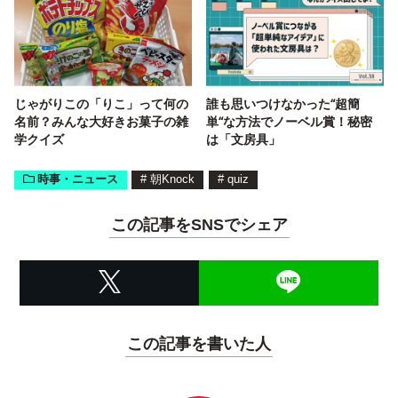
じゃがりこの「りこ」って何の
誰も思いつけなかった“超簡
名前？みんな大好きお菓子の雑
単“な方法でノーベル賞！秘密
学クイズ
は「文房具」
時事・ニュース
#
朝Knock
#
quiz
この記事をSNSでシェア
この記事を書いた人