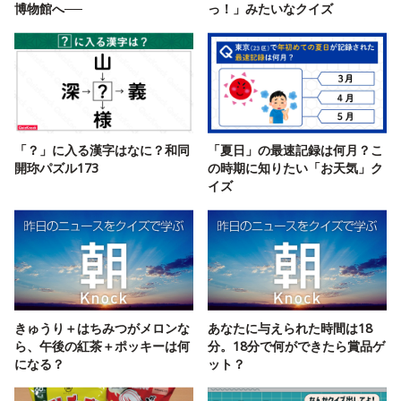
博物館へ──
っ！」みたいなクイズ
「？」に入る漢字はなに？和同
「夏日」の最速記録は何月？こ
開珎パズル173
の時期に知りたい「お天気」ク
イズ
きゅうり＋はちみつがメロンな
あなたに与えられた時間は18
ら、午後の紅茶＋ポッキーは何
分。18分で何ができたら賞品ゲ
になる？
ット？