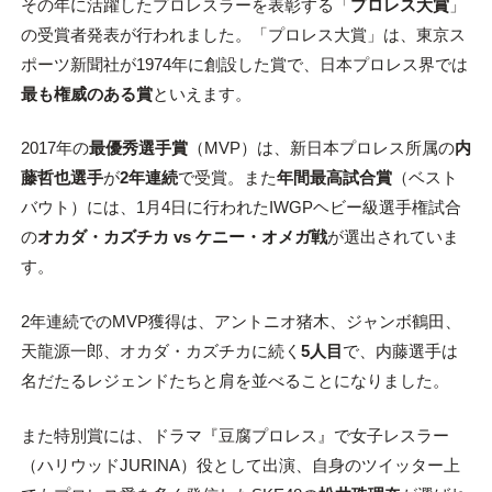
その年に活躍したプロレスラーを表彰する「
プロレス大賞
」
の受賞者発表が行われました。「プロレス大賞」は、東京ス
ポーツ新聞社が1974年に創設した賞で、日本プロレス界では
最も権威のある賞
といえます。
2017年の
最優秀選手賞
（MVP）は、新日本プロレス所属の
内
藤哲也選手
が
2年連続
で受賞。また
年間最高試合賞
（ベスト
バウト）には、1月4日に行われたIWGPヘビー級選手権試合
の
オカダ・カズチカ vs ケニー・オメガ戦
が選出されていま
す。
2年連続でのMVP獲得は、アントニオ猪木、ジャンボ鶴田、
天龍源一郎、オカダ・カズチカに続く
5人目
で、内藤選手は
名だたるレジェンドたちと肩を並べることになりました。
また特別賞には、ドラマ『豆腐プロレス』で女子レスラー
（ハリウッドJURINA）役として出演、自身のツイッター上