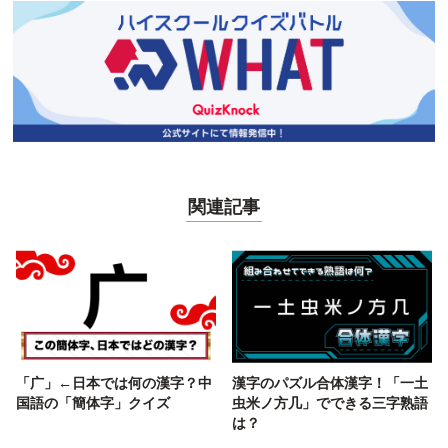
関連記事
「广」←日本では何の漢字？中
漢字のパズル合体漢字！「一土
国語の「簡体字」クイズ
虫米ノ方几」でできる三字熟語
は？