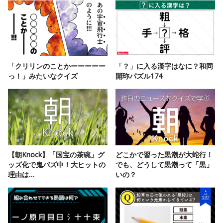
「クリリンのことかーーーーー
「？」に入る漢字はなに？和同
っ！」みたいなクイズ
開珎パズル174
【朝Knock】「国宝の茶碗」グ
どこかで習った黒潮が大蛇行！
ッズ化で鬼バズ中！大ヒットの
でも、どうして黒潮って「黒」
理由は…
いの？