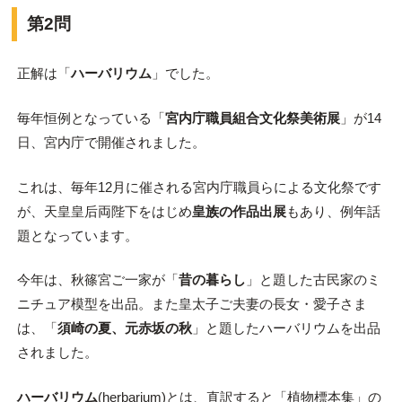
第2問
正解は「
ハーバリウム
」でした。
毎年恒例となっている「
宮内庁職員組合文化祭美術展
」が14
日、宮内庁で開催されました。
これは、毎年12月に催される宮内庁職員らによる文化祭です
が、天皇皇后両陛下をはじめ
皇族の作品出展
もあり、例年話
題となっています。
今年は、秋篠宮ご一家が「
昔の暮らし
」と題した古民家のミ
ニチュア模型を出品。また皇太子ご夫妻の長女・愛子さま
は、「
須崎の夏、元赤坂の秋
」と題したハーバリウムを出品
されました。
ハーバリウム
(herbarium)とは、直訳すると「植物標本集」の