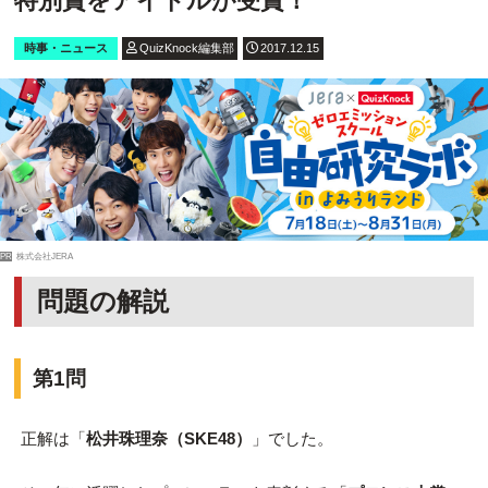
特別賞をアイドルが受賞！
時事・ニュース
QuizKnock編集部
2017.12.15
PR
株式会社JERA
問題の解説
第1問
正解は「
松井珠理奈（SKE48）
」でした。