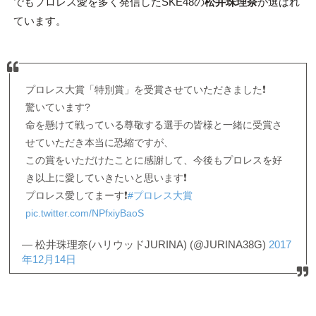
でもプロレス愛を多く発信したSKE48の
松井珠理奈
が選ばれ
ています。
プロレス大賞「特別賞」を受賞させていただきました❗
驚いています?
命を懸けて戦っている尊敬する選手の皆様と一緒に受賞さ
せていただき本当に恐縮ですが、
この賞をいただけたことに感謝して、今後もプロレスを好
き以上に愛していきたいと思います❗
プロレス愛してまーす❗
#プロレス大賞
pic.twitter.com/NPfxiyBaoS
— 松井珠理奈(ハリウッドJURINA) (@JURINA38G)
2017
年12月14日