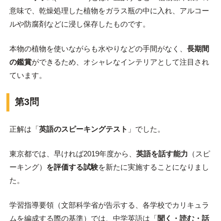
意味で、乾燥処理した植物をガラス瓶の中に入れ、アルコー
ルや防腐剤などに浸し保存したものです。
本物の植物を使いながらも水やりなどの手間がなく、
長期間
の鑑賞
ができるため、オシャレなインテリアとして注目され
ています。
第3問
正解は「
英語のスピーキングテスト
」でした。
東京都では、早ければ2019年度から、
英語を話す能力
（スピ
ーキング）
を評価する試験
を新たに実施することになりまし
た。
学習指導要領（文部科学省が告示する、各学校でカリキュラ
ムを編成する際の基準）では、中学英語は「
聞く・読む・話