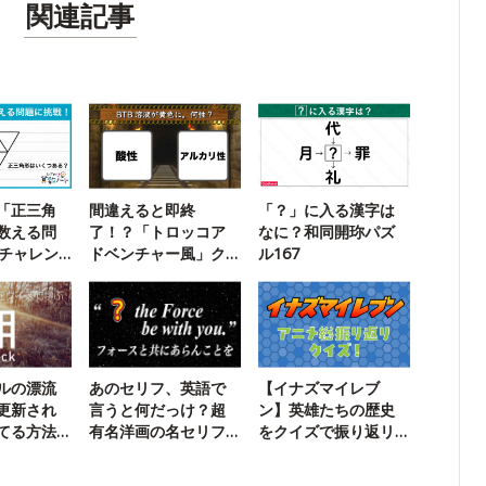
関連記事
「正三角
間違えると即終
「？」に入る漢字は
数える問
了！？「トロッコア
なに？和同開珎パズ
でチャレン
ドベンチャー風」ク
ル167
イズに挑戦
ルの漂流
あのセリフ、英語で
【イナズマイレブ
更新され
言うと何だっけ？超
ン】英雄たちの歴史
てる方法
有名洋画の名セリフ
をクイズで振り返リ
穴埋めクイズ
ーヨ！【新作発売】