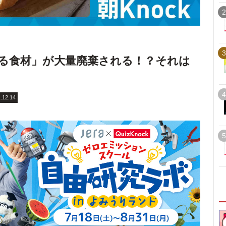
2
3
る食材」が大量廃棄される！？それは
4
.12.14
5