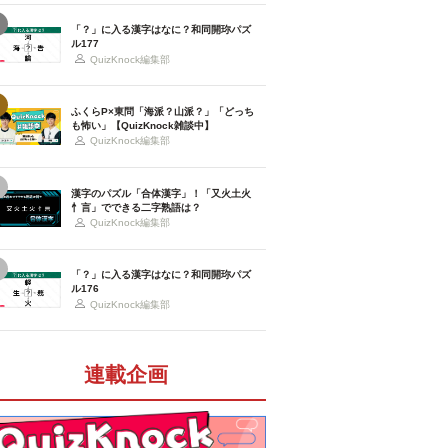
「？」に入る漢字はなに？和同開珎パズ
ル177
QuizKnock編集部
ふくらP×東問「海派？山派？」「どっち
も怖い」【QuizKnock雑談中】
QuizKnock編集部
漢字のパズル「合体漢字」！「又火土火
忄言」でできる二字熟語は？
QuizKnock編集部
「？」に入る漢字はなに？和同開珎パズ
ル176
QuizKnock編集部
連載企画