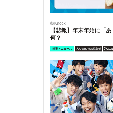
朝Knock
【悲報】年末年始に「あ
何？
時事・ニュース
QuizKnock編集部
2021