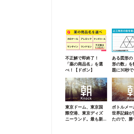
不正解で即終了！
ある図形の
「薬の商品名」を選
形の数」を
べ！【ドボン】
題に30秒
ジ！
東京ドーム、東京国
ボトルメー
際空港、東京ディズ
世界記録が
ニーランド。最も新
たので、勝
しいのは？
教えます