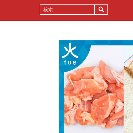
謎解き
コラム
常識
理系