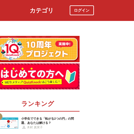
カテゴリ
ログイン
社会
スポーツ
時事ニュース
特集
ランキング
小学生でできる「転がる2つの円」の問
題、あなたは解ける？
木村 真実子