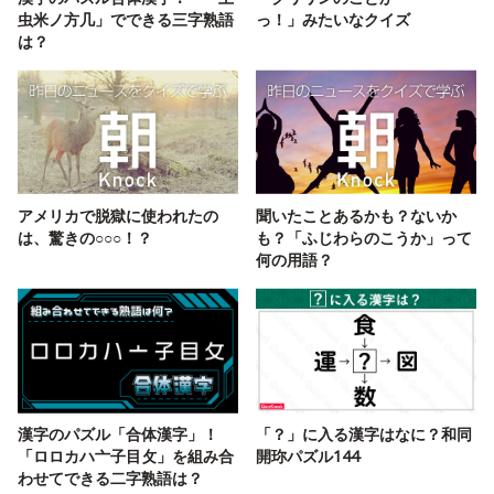
虫米ノ方几」でできる三字熟語
っ！」みたいなクイズ
は？
アメリカで脱獄に使われたの
聞いたことあるかも？ないか
は、驚きの○○○！？
も？「ふじわらのこうか」って
何の用語？
漢字のパズル「合体漢字」！
「？」に入る漢字はなに？和同
「ロロカハ亠子目攵」を組み合
開珎パズル144
わせてできる二字熟語は？