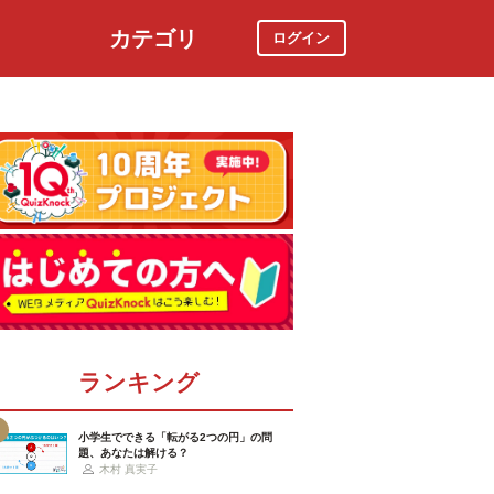
カテゴリ
ログイン
社会
スポーツ
時事ニュース
特集
ランキング
小学生でできる「転がる2つの円」の問
題、あなたは解ける？
木村 真実子