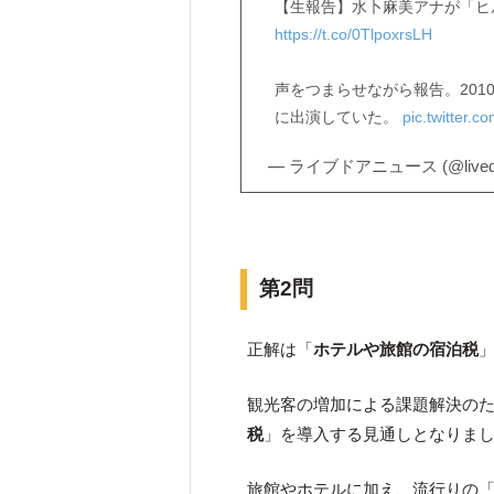
【生報告】水卜麻美アナが「ヒ
https://t.co/0TlpoxrsLH
声をつまらせながら報告。201
に出演していた。
pic.twitter.
— ライブドアニュース (@livedo
第2問
正解は「
ホテルや旅館の宿泊税
観光客の増加による課題解決のた
税
」を導入する見通しとなりま
旅館やホテルに加え、流行りの