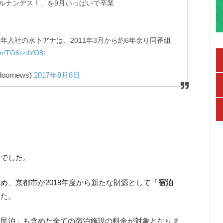
ルナンデス！」を9月いっぱいで卒業
0年入社の水卜アナは、2011年3月から約6年余り同番組
com/TO6rzdYO8t
ornews)
2017年8月8日
」でした。
め、京都市が2018年度から新たな財源として「
宿泊
した。
「民泊」も含めた全ての宿泊施設の料金が対象となりま