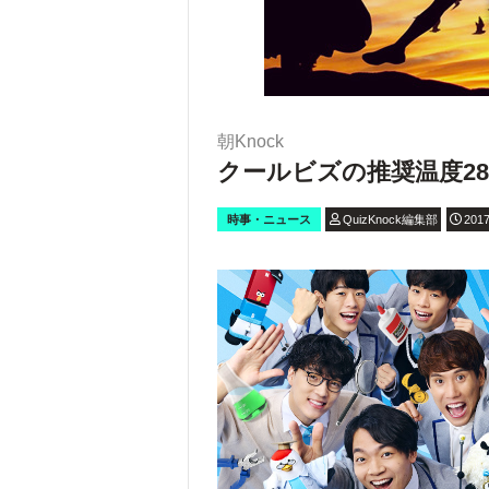
朝Knock
クールビズの推奨温度2
時事・ニュース
QuizKnock編集部
2017