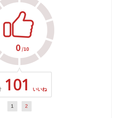
101
計
いいね
1
2