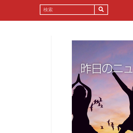
謎解き
コラム
常識
理系