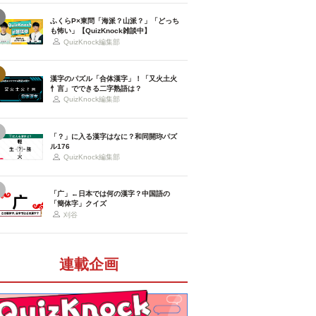
ふくらP×東問「海派？山派？」「どっち
も怖い」【QuizKnock雑談中】
QuizKnock編集部
漢字のパズル「合体漢字」！「又火土火
忄言」でできる二字熟語は？
QuizKnock編集部
「？」に入る漢字はなに？和同開珎パズ
ル176
QuizKnock編集部
「广」←日本では何の漢字？中国語の
「簡体字」クイズ
刈谷
連載企画