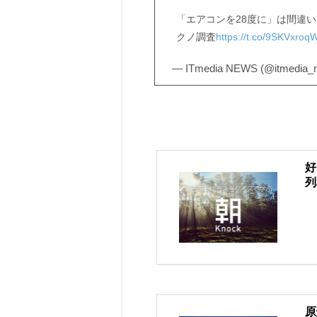
「エアコンを28度に」は間違
クノ調査
https://t.co/9SKVxroqW
— ITmedia NEWS (@itmedia_
好
列
原