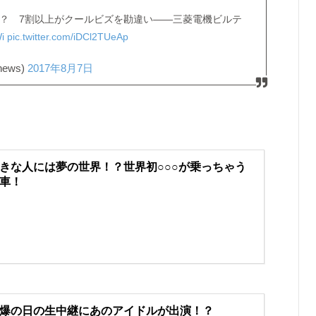
い？ 7割以上がクールビズを勘違い――三菱電機ビルテ
i
pic.twitter.com/iDCl2TUeAp
news)
2017年8月7日
きな人には夢の世界！？世界初○○○が乗っちゃう
車！
爆の日の生中継にあのアイドルが出演！？