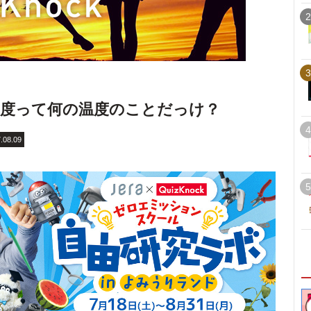
2
3
8度って何の温度のことだっけ？
4
.08.09
5