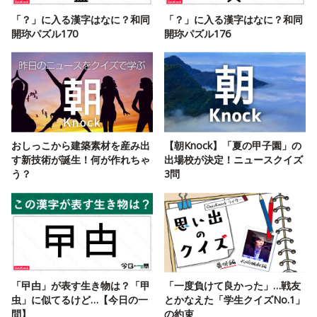
「？」に入る漢字はなに？和同
「？」に入る漢字はなに？和同
開珎パズル170
開珎パズル176
おしっこから建築素材を産み出
【朝Knock】「夏の甲子園」の
す新技術が誕生！何が作れちゃ
出場校が決定！ニュースクイズ
う？
3問
「曱甴」が表す生き物は？「甲
「一度負けて良かった」…戦友
虫」に似てるけど…【今日の一
とかなえた「学生クイズNo.1」
問】
の約束