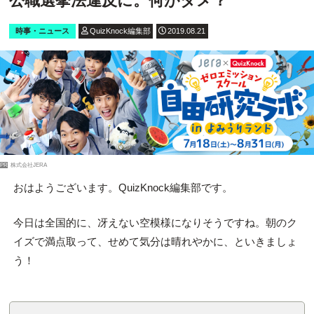
公職選挙法違反に。何がダメ？
時事・ニュース
QuizKnock編集部
2019.08.21
PR
株式会社JERA
おはようございます。QuizKnock編集部です。
今日は全国的に、冴えない空模様になりそうですね。朝のク
イズで満点取って、せめて気分は晴れやかに、といきましょ
う！