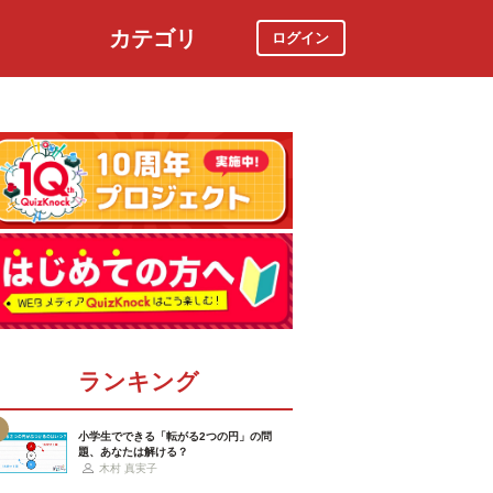
カテゴリ
ログイン
社会
スポーツ
時事ニュース
特集
ランキング
小学生でできる「転がる2つの円」の問
題、あなたは解ける？
木村 真実子