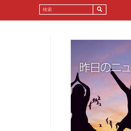
謎解き
コラム
常識
理系