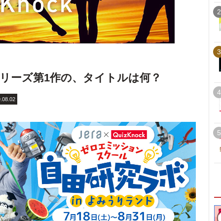
2
3
リーズ第1作の、タイトルは何？
4
.08.02
5