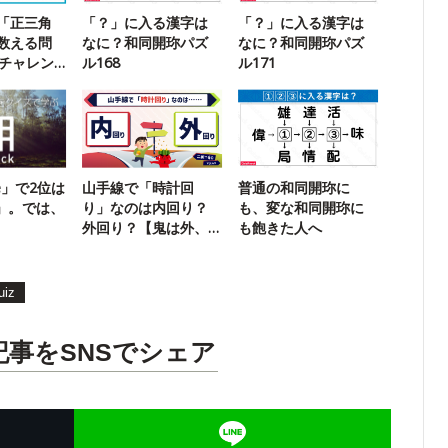
「正三角
「？」に入る漢字は
「？」に入る漢字は
数える問
なに？和同開珎パズ
なに？和同開珎パズ
でチャレン
ル168
ル171
le」で2位は
山手線で「時計回
普通の和同開珎に
n」。では、
り」なのは内回り？
も、変な和同開珎に
外回り？【鬼は外、
も飽きた人へ
福は内】
uiz
記事をSNSでシェア