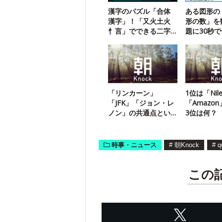
漢字のパズル「合体
ある図形の
漢字」！「又火土火
形の数」を
忄言」でできる二字
題に30秒
熟語は？
ジ！
「リンカーン」
1位は「Ni
「JFK」「ジョン・レ
「Amazo
ノン」の共通点とい
3位は何？
えば？
時事・ニュース
#
朝Knock
#
q
この