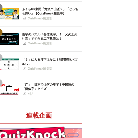
ふくらP×東問「海派？山派？」「どっち
も怖い」【QuizKnock雑談中】
QuizKnock編集部
漢字のパズル「合体漢字」！「又火土火
忄言」でできる二字熟語は？
QuizKnock編集部
「？」に入る漢字はなに？和同開珎パズ
ル176
QuizKnock編集部
「广」←日本では何の漢字？中国語の
「簡体字」クイズ
刈谷
連載企画