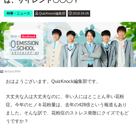
は、サイレント〇〇〇？
時事・ニュース
QuizKnock編集部
2018.04.05
PR
株式会社JERA
おはようございます。QuizKnock編集部です。
大丈夫な人は大丈夫なのに、辛い人にはとことん辛い花粉
症。今年のヒノキ花粉量は、去年の428倍という報道もあり
ました。そんな訳で、花粉症のストレス発散にクイズでもど
うですか？