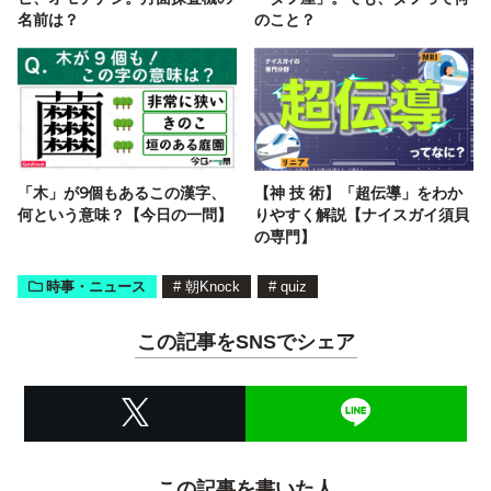
名前は？
のこと？
「木」が9個もあるこの漢字、
【神 技 術】「超伝導」をわか
何という意味？【今日の一問】
りやすく解説【ナイスガイ須貝
の専門】
時事・ニュース
#
朝Knock
#
quiz
この記事をSNSでシェア
この記事を書いた人