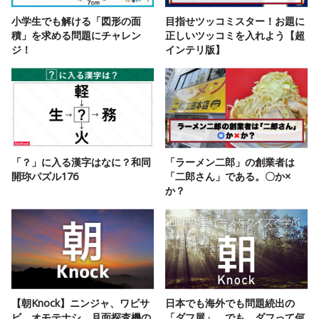
小学生でも解ける「図形の面
目指せツッコミスター！お題に
積」を求める問題にチャレン
正しいツッコミを入れよう【超
ジ！
インテリ版】
「？」に入る漢字はなに？和同
「ラーメン二郎」の創業者は
開珎パズル176
「二郎さん」である。〇か×
か？
【朝Knock】ニンジャ、ワビサ
日本でも海外でも問題続出の
ビ、オモテナシ。月面探査機の
「ダフ屋」。でも、ダフって何