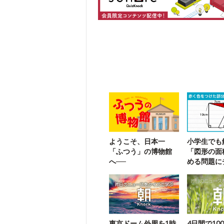
ようこそ、日本一
小学生でも
「ふつう」の博物館
「図形の面
へ──
める問題に
ジ！
東京ドーム外周を1時
4日間で10