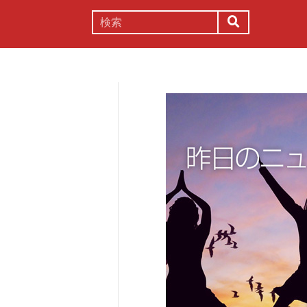
謎解き
コラム
常識
理系