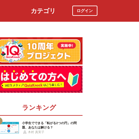
カテゴリ
ログイン
社会
スポーツ
時事ニュース
特集
ランキング
小学生でできる「転がる2つの円」の問
題、あなたは解ける？
木村 真実子