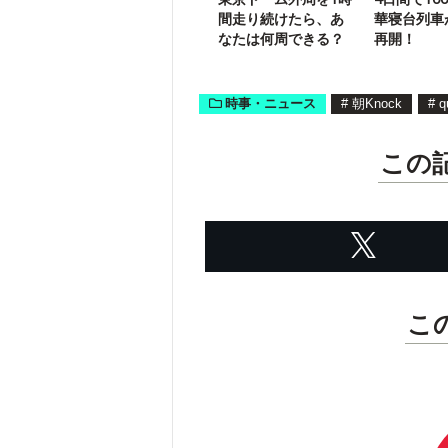
間走り続けたら、あ
華寝台列車
なたは何周できる？
再開！
時事・ニュース
#
朝Knock
#
q
この
こ