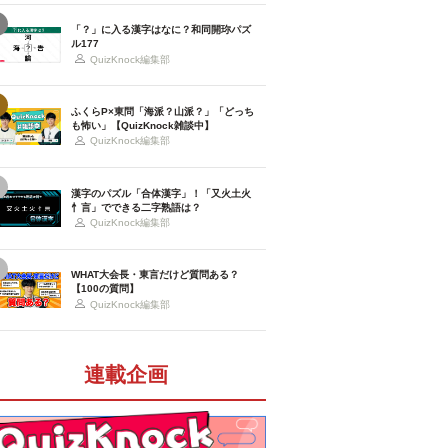
「？」に入る漢字はなに？和同開珎パズ
ル177
QuizKnock編集部
ふくらP×東問「海派？山派？」「どっち
も怖い」【QuizKnock雑談中】
QuizKnock編集部
漢字のパズル「合体漢字」！「又火土火
忄言」でできる二字熟語は？
QuizKnock編集部
WHAT大会長・東言だけど質問ある？
【100の質問】
QuizKnock編集部
連載企画