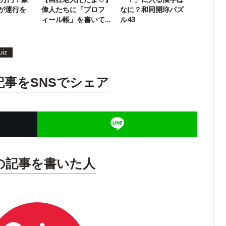
が運行を
偉人たちに「プロフ
なに？和同開珎パズ
ィール帳」を書いて
ル43
もらった
uiz
記事をSNSでシェア
の記事を書いた人