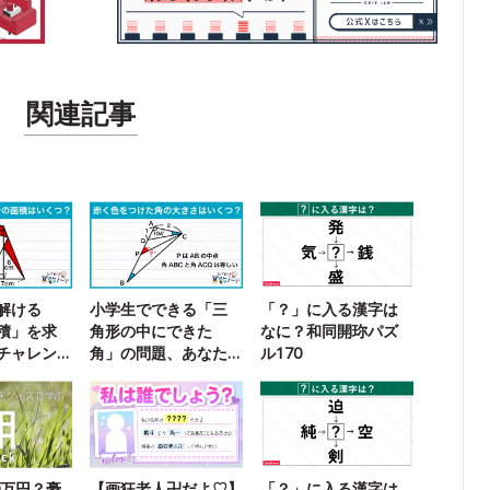
関連記事
解ける
小学生でできる「三
「？」に入る漢字は
積」を求
角形の中にできた
なに？和同開珎パズ
チャレン
角」の問題、あなた
ル170
は解ける？
0万円？豪
【画狂老人卍だよ♡】
「？」に入る漢字は