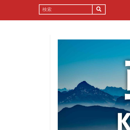
謎解き
コラム
常識
理系