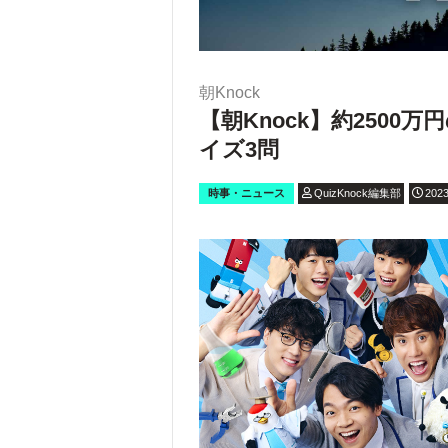
朝Knock
【朝Knock】約250
イズ3問
時事・ニュース
QuizKnock編集部
2023