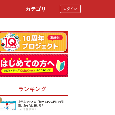
カテゴリ
ログイン
社会
スポーツ
時事ニュース
特集
ランキング
小学生でできる「転がる2つの円」の問
題、あなたは解ける？
木村 真実子