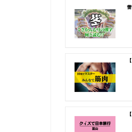
蕾
【
【