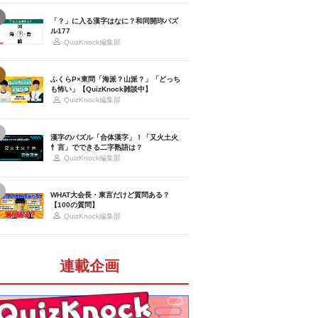
「？」に入る漢字はなに？和同開珎パズ
ル177
QuizKnock編集部
ふくらP×東問「海派？山派？」「どっち
も怖い」【QuizKnock雑談中】
QuizKnock編集部
漢字のパズル「合体漢字」！「又火土火
忄言」でできる二字熟語は？
QuizKnock編集部
WHAT大会長・東言だけど質問ある？
【100の質問】
QuizKnock編集部
連載企画