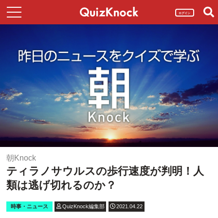
ログイン
朝Knock
ティラノサウルスの歩行速度が判明！人
類は逃げ切れるのか？
時事・ニュース
QuizKnock編集部
2021.04.22